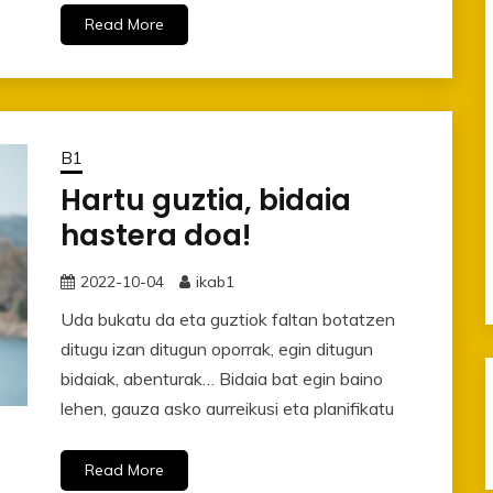
Read More
B1
Hartu guztia, bidaia
hastera doa!
2022-10-04
ikab1
Uda bukatu da eta guztiok faltan botatzen
ditugu izan ditugun oporrak, egin ditugun
bidaiak, abenturak… Bidaia bat egin baino
lehen, gauza asko aurreikusi eta planifikatu
Read More