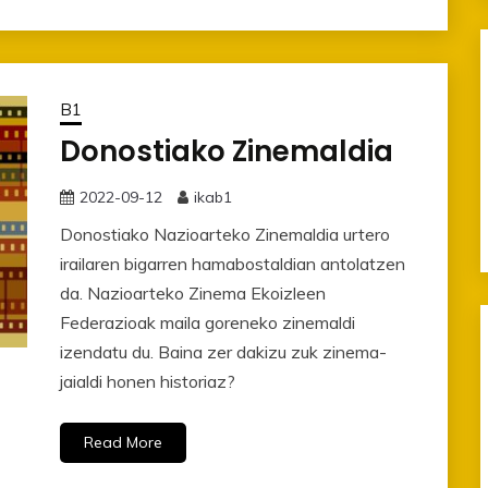
B1
Donostiako Zinemaldia
2022-09-12
ikab1
Donostiako Nazioarteko Zinemaldia urtero
irailaren bigarren hamabostaldian antolatzen
da. Nazioarteko Zinema Ekoizleen
Federazioak maila goreneko zinemaldi
izendatu du. Baina zer dakizu zuk zinema-
jaialdi honen historiaz?
Read More