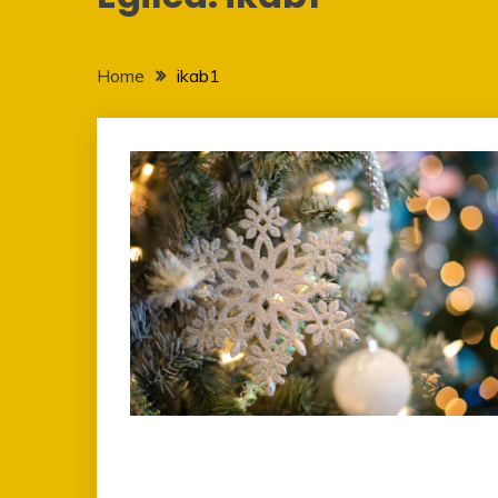
Home
ikab1