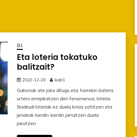
B1
Eta loteria tokatuko
balitzait?
2022-12-20
ikab1
Gabonak ate joka ditugu eta, horrekin batera,
urtero errepikatzen den fenomenoa: loteria.
Badirudi loteriak ez duela krisia sufritzen eta
jendeak berdin-berdin jarraitzen duela
jokatzen.