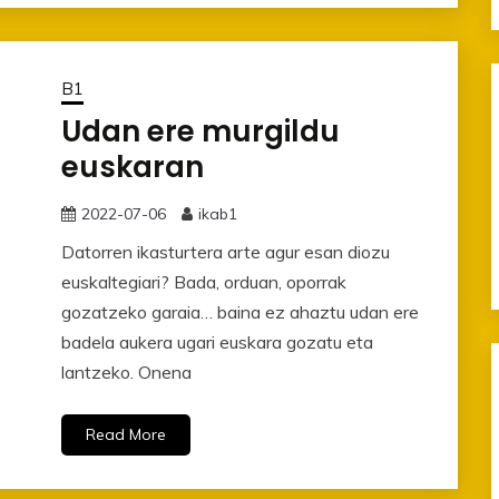
B1
Udan ere murgildu
euskaran
2022-07-06
ikab1
Datorren ikasturtera arte agur esan diozu
euskaltegiari? Bada, orduan, oporrak
gozatzeko garaia… baina ez ahaztu udan ere
badela aukera ugari euskara gozatu eta
lantzeko. Onena
Read More