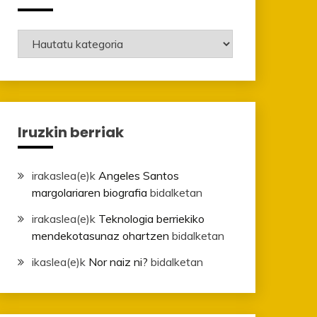
Mailak
Iruzkin berriak
irakaslea
(e)k
Angeles Santos
margolariaren biografia
bidalketan
irakaslea
(e)k
Teknologia berriekiko
mendekotasunaz ohartzen
bidalketan
ikaslea
(e)k
Nor naiz ni?
bidalketan