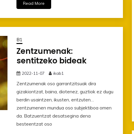
Read More
B1
Zentzumenak:
sentitzeko bideak
2022-11-07
ikab1
Zentzumenak oso garrantzitsuak dira
gizakiontzat, baina, diotenez, guztiok ez dugu
berdin usaintzen, ikusten, entzuten…
zentzumenen mundua oso subjektiboa omen
da. Batzuentzat desatsegina dena
besteentzat oso