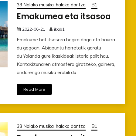
38 Nolako musika, halako dantza
B1
Emakumea eta itsasoa
2022-06-21
ikab1
Emakume bat itsasora begira dago eta haurra
du gogoan. Abiapuntu horretatik garatu
du Yolanda gure ikaskideak istorio polit hau.
Kontakizunaren atmosfera girotzeko, gainera,
ondorengo musika erabili du.
Read More
38 Nolako musika, halako dantza
B1