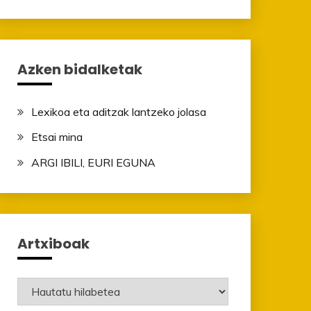
Azken bidalketak
Lexikoa eta aditzak lantzeko jolasa
Etsai mina
ARGI IBILI, EURI EGUNA
Artxiboak
Artxiboak