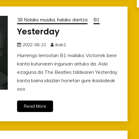
38 Nolako musika, halako dantza
B1
Yesterday
2022-06-21
ikab1
Hurrengo lerrootan B1 mailako Victorrek bere
kanta kutunaren inguruan arituko da. Aski
ezaguna da The Beatles taldearen Yesterday
kanta baina idazlan honetan gure ikaskideak
oso
Read More