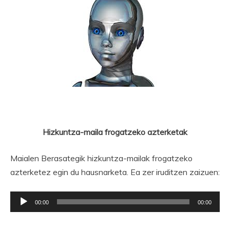
Hizkuntza-maila frogatzeko azterketak
Maialen Berasategik hizkuntza-mailak frogatzeko
azterketez egin du hausnarketa. Ea zer iruditzen zaizuen:
Soinu
00:00
00:00
erreproduzigailua