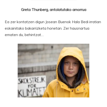
Greta Thunberg, antolatutako amorrua
Ea zer kontatzen digun Josean Buenok Hala Bedi irratian
eskainitako bakarrizketa honetan. Zer hausnartua
ematen du, behintzat…