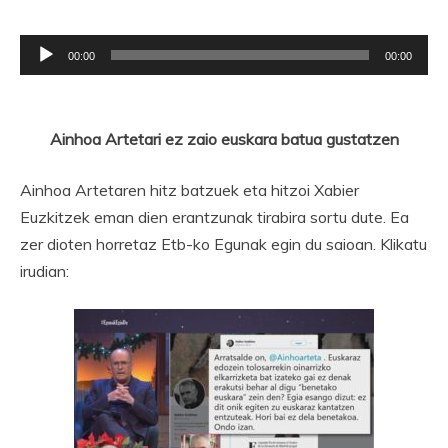
Soinu
00:00
00:00
erreproduzigailua
Ainhoa Artetari ez zaio euskara batua gustatzen
Ainhoa Artetaren hitz batzuek eta hitzoi Xabier
Euzkitzek eman dien erantzunak tirabira sortu dute. Ea
zer dioten horretaz Etb-ko Egunak egin du saioan. Klikatu
irudian: