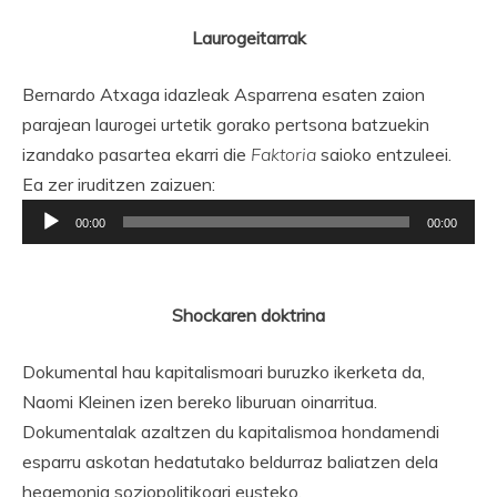
Laurogeitarrak
Bernardo Atxaga idazleak Asparrena esaten zaion
parajean laurogei urtetik gorako pertsona batzuekin
izandako pasartea ekarri die
Faktoria
saioko entzuleei.
Ea zer iruditzen zaizuen:
Soinu
00:00
00:00
erreproduzigailua
Shockaren doktrina
Dokumental hau kapitalismoari buruzko ikerketa da,
Naomi Kleinen izen bereko liburuan oinarritua.
Dokumentalak azaltzen du kapitalismoa hondamendi
esparru askotan hedatutako beldurraz baliatzen dela
hegemonia soziopolitikoari eusteko.