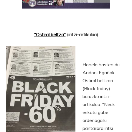
“Ostiral beltza”
(iritzi-artikulua)
Honela hasten du
Andoni Egañak
Ostiral beltzari
(Black friday)
buruzko iritzi-
artikulua: “Neuk
eskatu gabe
ordenagailu
pantailara iritsi