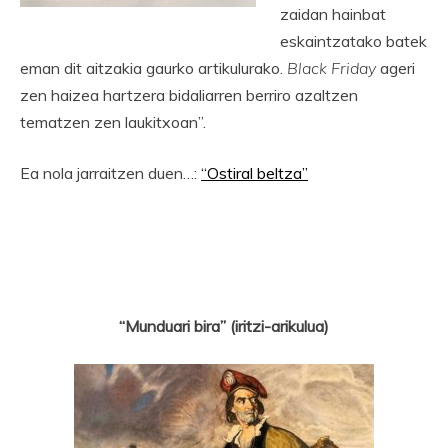
zaidan hainbat
eskaintzatako batek
eman dit aitzakia gaurko artikulurako.
Black Friday
ageri
zen haizea hartzera bidaliarren berriro azaltzen
tematzen zen laukitxoan”.
Ea nola jarraitzen duen…:
“Ostiral beltza”
“Munduari bira” (iritzi-arikulua)