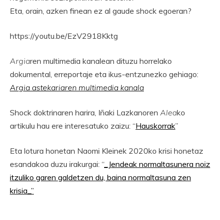
Eta, orain, azken finean ez al gaude shock egoeran?
https://youtu.be/EzV2918Kktg
Argia
ren multimedia kanalean dituzu horrelako
dokumental, erreportaje eta ikus-entzunezko gehiago:
Argia astekariaren multimedia kanala
Shock doktrinaren harira, Iñaki Lazkanoren
Alea
ko
artikulu hau ere interesatuko zaizu: “
Hauskorrak
”
Eta lotura honetan Naomi Kleinek 2020ko krisi honetaz
esandakoa duzu irakurgai: “
_Jendeak normaltasunera noiz
itzuliko garen galdetzen du, baina normaltasuna zen
krisia_”