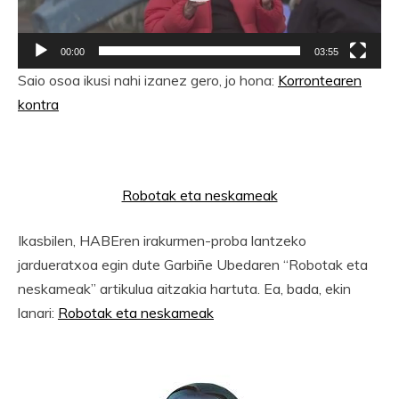
00:00
03:55
Saio osoa ikusi nahi izanez gero, jo hona:
Korrontearen
kontra
Robotak eta neskameak
Ikasbilen, HABEren irakurmen-proba lantzeko
jardueratxoa egin dute Garbiñe Ubedaren “Robotak eta
neskameak” artikulua aitzakia hartuta. Ea, bada, ekin
lanari:
Robotak eta neskameak