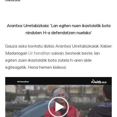
Arantxa Urretabizkaia: ‘Lan egiten nuen ikastolatik bota
ninduten H-a defendatzen nuelako’
Gauza asko kontatu dizkio Arantxa Urretabizkaiak Xabier
Madariagari
Ur handitan
saioan, besteak beste, lan
egiten zuen ikastolatik bota zutela h-aren alde
egiteagatik. Hona hemen bideoa:
Bideo
erreproduzigailua