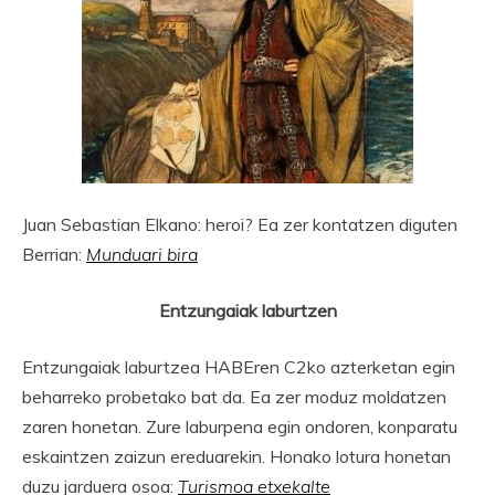
Juan Sebastian Elkano: heroi? Ea zer kontatzen diguten
Berrian:
Munduari bira
Entzungaiak laburtzen
Entzungaiak laburtzea HABEren C2ko azterketan egin
beharreko probetako bat da. Ea zer moduz moldatzen
zaren honetan. Zure laburpena egin ondoren, konparatu
eskaintzen zaizun ereduarekin. Honako lotura honetan
duzu jarduera osoa:
Turismoa etxekalte