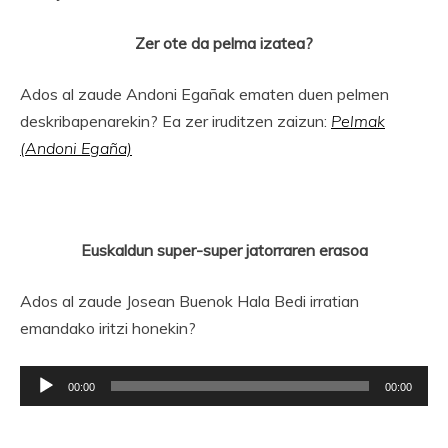
Zer ote da pelma izatea?
Ados al zaude Andoni Egañak ematen duen pelmen
deskribapenarekin? Ea zer iruditzen zaizun:
Pelmak
(Andoni Egaña)
Euskaldun super-super jatorraren erasoa
Ados al zaude Josean Buenok Hala Bedi irratian
emandako iritzi honekin?
Soinu
00:00
00:00
erreproduzigailua