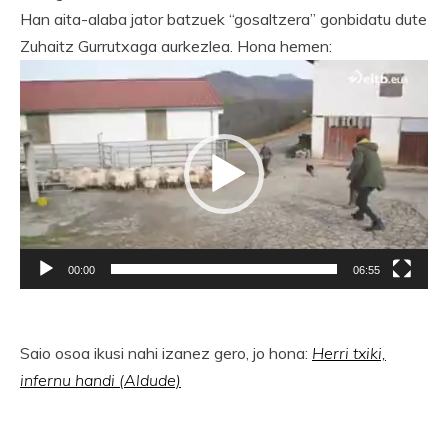
Han aita-alaba jator batzuek “gosaltzera” gonbidatu dute
Zuhaitz Gurrutxaga aurkezlea. Hona hemen:
Bideo
erreproduzigailua
00:00
06:55
Saio osoa ikusi nahi izanez gero, jo hona:
Herri txiki,
infernu handi (Aldude)