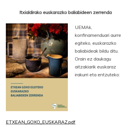
Itxialdirako euskarazko baliabideen zerrenda
UEMAk,
konfinamenduari aurre
egiteko, euskarazko
baliabideak bildu ditu.
Orain ez daukagu
aitzakiarik euskaraz
irakurri eta entzuteko:
ETXEAN_GOXO_EUSKARAZ.pdf