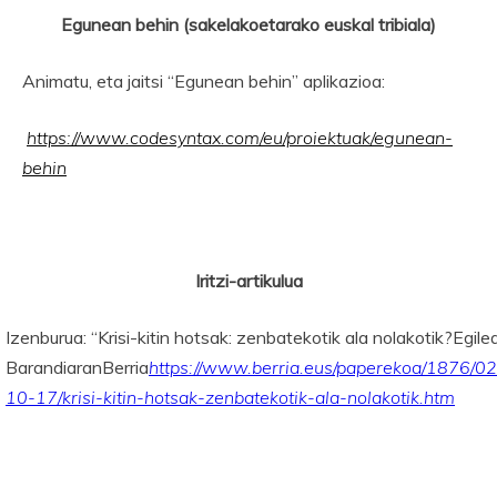
Egunean behin (sakelakoetarako euskal tribiala)
Animatu, eta jaitsi “Egunean behin” aplikazioa:
https://www.codesyntax.com/eu/proiektuak/egunean-
behin
Iritzi-artikulua
Izenburua: “Krisi-kitin hotsak: zenbatekotik ala nolakotik?Egile
BarandiaranBerria
https://www.berria.eus/paperekoa/1876/0
10-17/krisi-kitin-hotsak-zenbatekotik-ala-nolakotik.htm