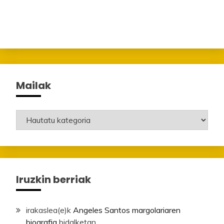
Mailak
Mailak
Iruzkin berriak
irakaslea
(e)k
Angeles Santos margolariaren
biografia
bidalketan