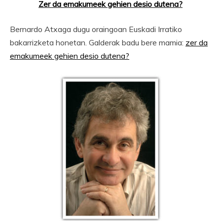
Zer da emakumeek gehien desio dutena?
Bernardo Atxaga dugu oraingoan Euskadi Irratiko
bakarrizketa honetan. Galderak badu bere mamia:
zer da
emakumeek gehien desio dutena?