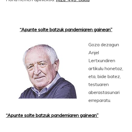
“Apunte solte batzuk pandemiaren gainean”
Goza dezagun
Anjel
Lertxundiren
artikulu honetaz,
eta, bide batez,
testuaren
aberastasunari
erreparatu.
“Apunte solte batzuk pandemiaren gainean”