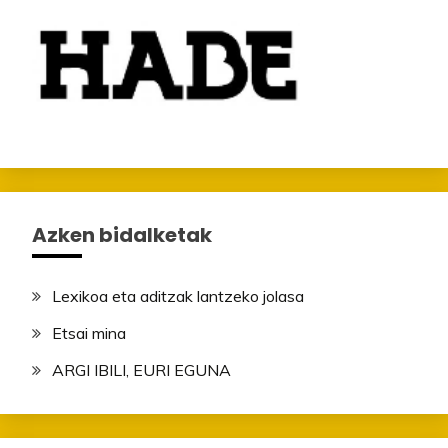
Azken bidalketak
Lexikoa eta aditzak lantzeko jolasa
Etsai mina
ARGI IBILI, EURI EGUNA