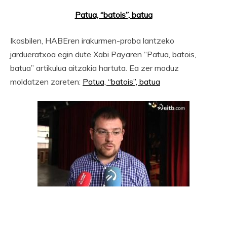
Patua, “batois”, batua
Ikasbilen, HABEren irakurmen-proba lantzeko
jardueratxoa egin dute Xabi Payaren “Patua, batois,
batua” artikulua aitzakia hartuta. Ea zer moduz
moldatzen zareten:
Patua, “batois”, batua