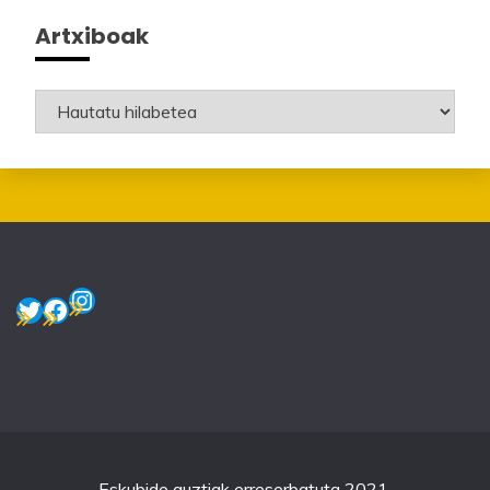
Artxiboak
Artxiboak
Instagram
Twitter
Facebook
Eskubide guztiak erreserbatuta 2021.