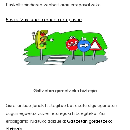
Euskaltzaindiaren zenbait arau errepasatzeko:
Euskaltzaindiaren arauen errepasoa
Galtzetan gordetzeko hiztegia
Gure lankide Jonek hiztegitxo bat osatu digu egunotan
dugun egoeraz zuzen eta egoki hitz egiteko. Ziur
erabilgarria irudituko zaizuela:
Galtzetan gordetzeko
hiztegia