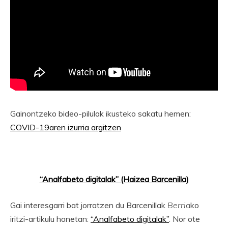
Gainontzeko bideo-pilulak ikusteko sakatu hemen:
COVID-19aren izurria argitzen
“Analfabeto digitalak” (Haizea Barcenilla)
Gai interesgarri bat jorratzen du Barcenillak
Berria
ko
iritzi-artikulu honetan:
“Analfabeto digitalak”
. Nor ote