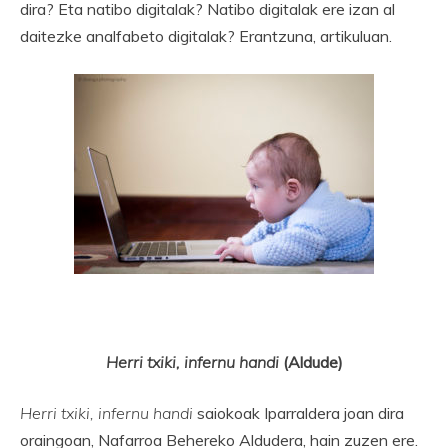
dira? Eta natibo digitalak? Natibo digitalak ere izan al
daitezke analfabeto digitalak? Erantzuna, artikuluan.
Herri txiki, infernu handi
(Aldude)
Herri txiki, infernu handi
saiokoak Iparraldera joan dira
oraingoan, Nafarroa Behereko Aldudera, hain zuzen ere.