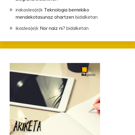
irakaslea
(e)k
Teknologia berriekiko
mendekotasunaz ohartzen
bidalketan
ikaslea
(e)k
Nor naiz ni?
bidalketan