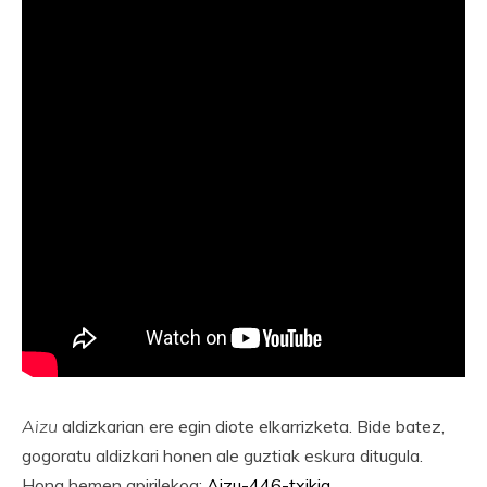
Aizu
aldizkarian ere egin diote elkarrizketa. Bide batez,
gogoratu aldizkari honen ale guztiak eskura ditugula.
Hona hemen apirilekoa:
Aizu-446-txikia