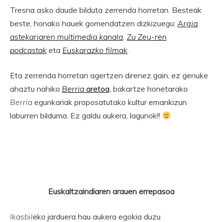
Tresna asko daude bilduta zerrenda horretan. Besteak
beste, honako hauek gomendatzen dizkizuegu:
Argia
astekariaren multimedia kanala
,
Zu Zeu-ren
podcastak
eta
Euskarazko filmak
.
Eta zerrenda horretan agertzen direnez gain, ez genuke
ahaztu nahiko
Berria
aretoa,
bakartze honetarako
Berria
egunkariak proposatutako kultur emankizun
laburren bilduma. Ez galdu aukera, lagunok!!
Euskaltzaindiaren arauen errepasoa
Ikasbil
eko jarduera hau aukera egokia duzu