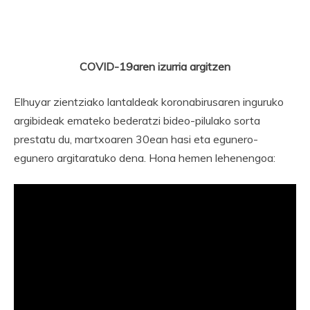
COVID-19aren izurria argitzen
Elhuyar zientziako lantaldeak koronabirusaren inguruko
argibideak emateko bederatzi bideo-pilulako sorta
prestatu du, martxoaren 30ean hasi eta egunero-
egunero argitaratuko dena. Hona hemen lehenengoa: