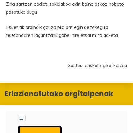
Ziria sartzen badiot, sakelakoarekin baino askoz hobeto
pasatuko dugu.
Eskerrak oraindik gauza pila bat egin dezakegula
telefonoaren laguntzarik gabe, nire etsai mina da-eta.
Gasteiz euskaltegiko ikaslea
Erlazionatutako argitalpenak