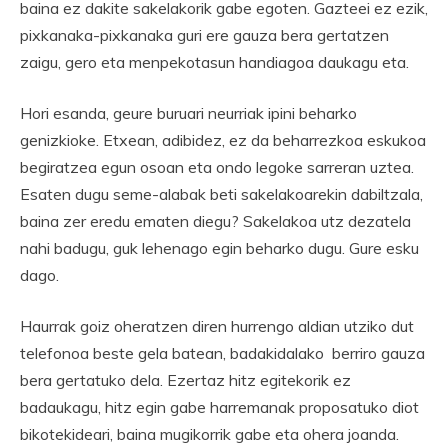
baina ez dakite sakelakorik gabe egoten. Gazteei ez ezik,
pixkanaka-pixkanaka guri ere gauza bera gertatzen
zaigu, gero eta menpekotasun handiagoa daukagu eta.
Hori esanda, geure buruari neurriak ipini beharko
genizkioke. Etxean, adibidez, ez da beharrezkoa eskukoa
begiratzea egun osoan eta ondo legoke sarreran uztea.
Esaten dugu seme-alabak beti sakelakoarekin dabiltzala,
baina zer eredu ematen diegu? Sakelakoa utz dezatela
nahi badugu, guk lehenago egin beharko dugu. Gure esku
dago.
Haurrak goiz oheratzen diren hurrengo aldian utziko dut
telefonoa beste gela batean, badakidalako berriro gauza
bera gertatuko dela. Ezertaz hitz egitekorik ez
badaukagu, hitz egin gabe harremanak proposatuko diot
bikotekideari, baina mugikorrik gabe eta ohera joanda.