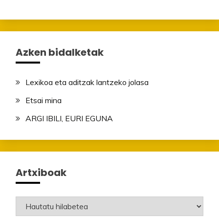
Azken bidalketak
Lexikoa eta aditzak lantzeko jolasa
Etsai mina
ARGI IBILI, EURI EGUNA
Artxiboak
Artxiboak