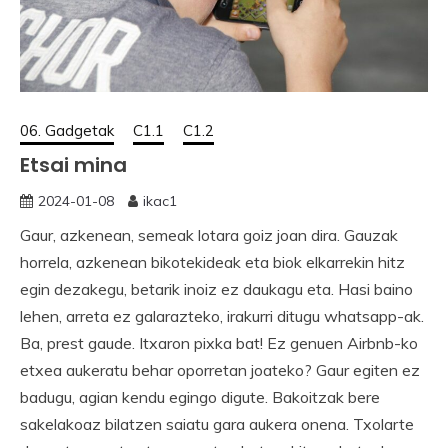
06. Gadgetak
C1.1
C1.2
Etsai mina
2024-01-08
ikac1
Gaur, azkenean, semeak lotara goiz joan dira. Gauzak
horrela, azkenean bikotekideak eta biok elkarrekin hitz
egin dezakegu, betarik inoiz ez daukagu eta. Hasi baino
lehen, arreta ez galarazteko, irakurri ditugu whatsapp-ak.
Ba, prest gaude. Itxaron pixka bat! Ez genuen Airbnb-ko
etxea aukeratu behar oporretan joateko? Gaur egiten ez
badugu, agian kendu egingo digute. Bakoitzak bere
sakelakoaz bilatzen saiatu gara aukera onena. Txolarte