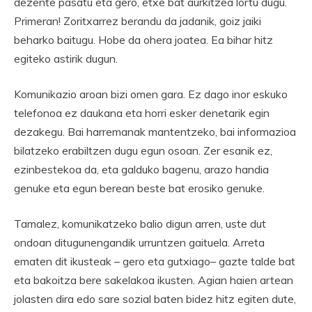
dezente pasatu eta gero, etxe bat aurkitzea lortu dugu.
Primeran! Zoritxarrez berandu da jadanik, goiz jaiki
beharko baitugu. Hobe da ohera joatea. Ea bihar hitz
egiteko astirik dugun.
Komunikazio aroan bizi omen gara. Ez dago inor eskuko
telefonoa ez daukana eta horri esker denetarik egin
dezakegu. Bai harremanak mantentzeko, bai informazioa
bilatzeko erabiltzen dugu egun osoan. Zer esanik ez,
ezinbestekoa da, eta galduko bagenu, arazo handia
genuke eta egun berean beste bat erosiko genuke.
Tamalez, komunikatzeko balio digun arren, uste dut
ondoan ditugunengandik urruntzen gaituela. Arreta
ematen dit ikusteak – gero eta gutxiago– gazte talde bat
eta bakoitza bere sakelakoa ikusten. Agian haien artean
jolasten dira edo sare sozial baten bidez hitz egiten dute,