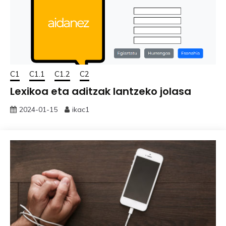
C1
C1.1
C1.2
C2
Lexikoa eta aditzak lantzeko jolasa
2024-01-15
ikac1