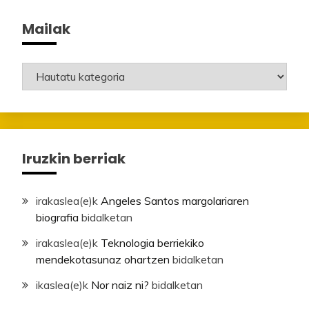
Mailak
Mailak
Iruzkin berriak
irakaslea
(e)k
Angeles Santos margolariaren
biografia
bidalketan
irakaslea
(e)k
Teknologia berriekiko
mendekotasunaz ohartzen
bidalketan
ikaslea
(e)k
Nor naiz ni?
bidalketan