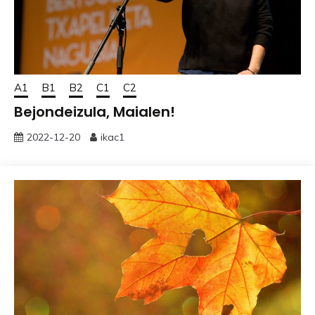
A1
B1
B2
C1
C2
Bejondeizula, Maialen!
2022-12-20
ikac1