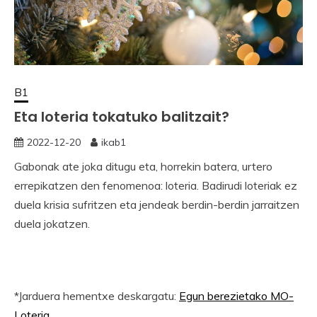
B1
Eta loteria tokatuko balitzait?
2022-12-20
ikab1
Gabonak ate joka ditugu eta, horrekin batera, urtero
errepikatzen den fenomenoa: loteria. Badirudi loteriak ez
duela krisia sufritzen eta jendeak berdin-berdin jarraitzen
duela jokatzen.
*Jarduera hementxe deskargatu:
Egun berezietako MO-
Loteria