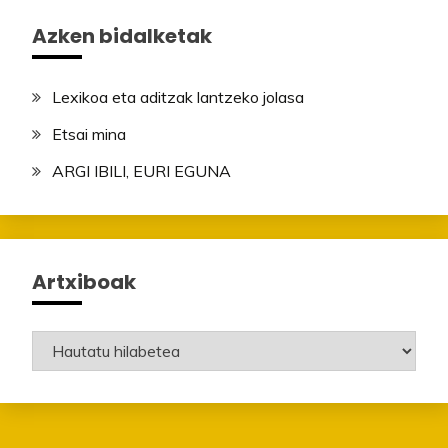
Azken bidalketak
Lexikoa eta aditzak lantzeko jolasa
Etsai mina
ARGI IBILI, EURI EGUNA
Artxiboak
Artxiboak