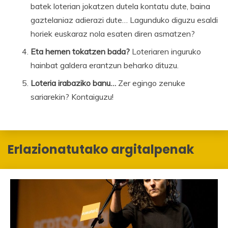
batek loterian jokatzen dutela kontatu dute, baina
gaztelaniaz adierazi dute… Lagunduko diguzu esaldi
horiek euskaraz nola esaten diren asmatzen?
Eta hemen tokatzen bada?
Loteriaren inguruko
hainbat galdera erantzun beharko dituzu.
Loteria irabaziko banu…
Zer egingo zenuke
sariarekin? Kontaiguzu!
Erlazionatutako argitalpenak