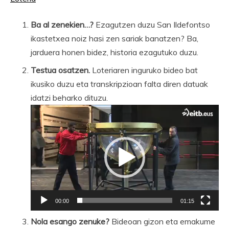
Ba al zenekien…?
Ezagutzen duzu San Ildefontso
ikastetxea noiz hasi zen sariak banatzen? Ba,
jarduera honen bidez, historia ezagutuko duzu.
Testua osatzen.
Loteriaren inguruko bideo bat
ikusiko duzu eta transkripzioan falta diren datuak
idatzi beharko dituzu.
Bideo
erreproduzigailua
00:00
01:15
Nola esango zenuke?
Bideoan gizon eta emakume