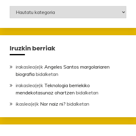
Mailak
Iruzkin berriak
irakaslea
(e)k
Angeles Santos margolariaren
biografia
bidalketan
irakaslea
(e)k
Teknologia berriekiko
mendekotasunaz ohartzen
bidalketan
ikaslea
(e)k
Nor naiz ni?
bidalketan