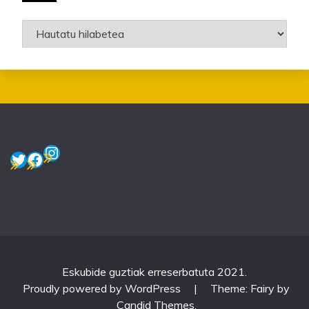
Artxiboak
Instagram
Twitter
Facebook
Eskubide guztiak erreserbatuta 2021.
Proudly powered by WordPress
|
Theme: Fairy by
Candid Themes
.