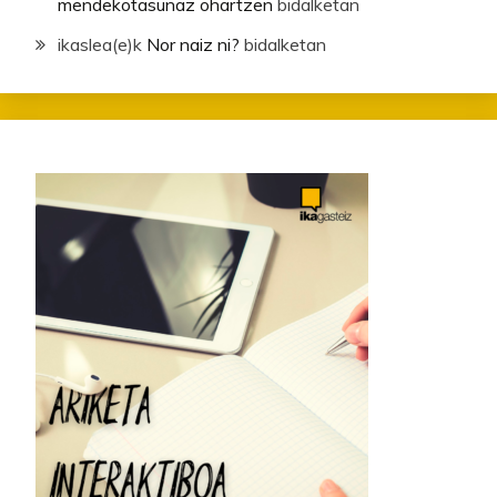
mendekotasunaz ohartzen
bidalketan
ikaslea
(e)k
Nor naiz ni?
bidalketan