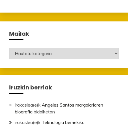
Mailak
Mailak
Iruzkin berriak
irakaslea
(e)k
Angeles Santos margolariaren
biografia
bidalketan
irakaslea
(e)k
Teknologia berriekiko