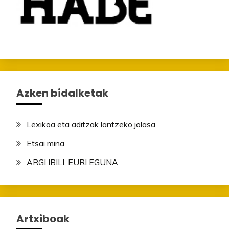
Azken bidalketak
Lexikoa eta aditzak lantzeko jolasa
Etsai mina
ARGI IBILI, EURI EGUNA
Artxiboak