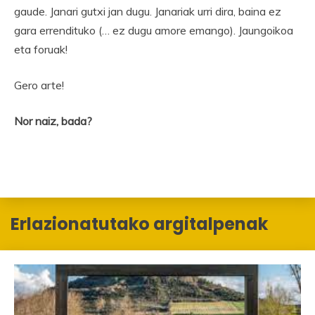
gaude. Janari gutxi jan dugu. Janariak urri dira, baina ez
gara errendituko (… ez dugu amore emango). Jaungoikoa
eta foruak!
Gero arte!
Nor naiz, bada?
Erlazionatutako argitalpenak