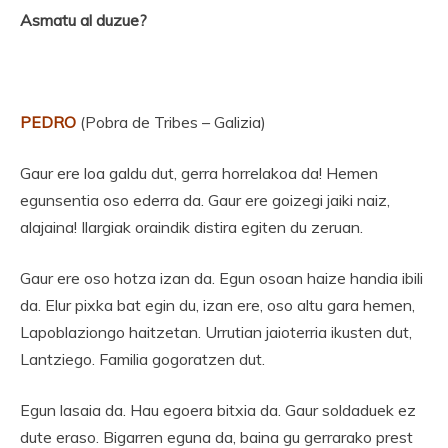
Asmatu al duzue?
PEDRO
(Pobra de Tribes – Galizia)
Gaur ere loa galdu dut, gerra horrelakoa da! Hemen
egunsentia oso ederra da. Gaur ere goizegi jaiki naiz,
alajaina! Ilargiak oraindik distira egiten du zeruan.
Gaur ere oso hotza izan da. Egun osoan haize handia ibili
da. Elur pixka bat egin du, izan ere, oso altu gara hemen,
Lapoblaziongo haitzetan. Urrutian jaioterria ikusten dut,
Lantziego. Familia gogoratzen dut.
Egun lasaia da. Hau egoera bitxia da. Gaur soldaduek ez
dute eraso. Bigarren eguna da, baina gu gerrarako prest