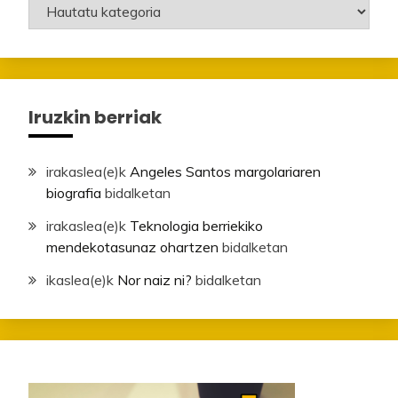
Mailak
Iruzkin berriak
irakaslea
(e)k
Angeles Santos margolariaren
biografia
bidalketan
irakaslea
(e)k
Teknologia berriekiko
mendekotasunaz ohartzen
bidalketan
ikaslea
(e)k
Nor naiz ni?
bidalketan