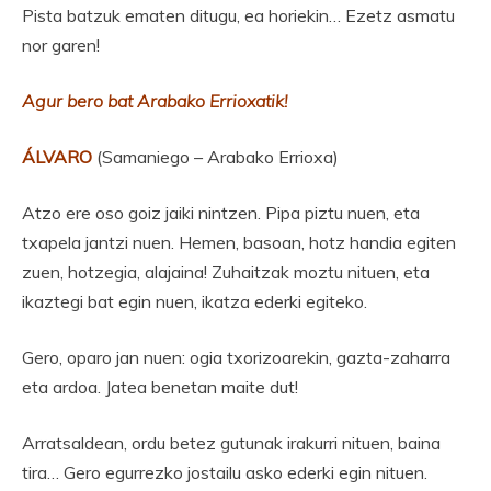
Pista batzuk ematen ditugu, ea horiekin… Ezetz asmatu
nor garen!
Agur bero bat Arabako Errioxatik!
ÁLVARO
(Samaniego – Arabako Errioxa)
Atzo ere oso goiz jaiki nintzen. Pipa piztu nuen, eta
txapela jantzi nuen. Hemen, basoan, hotz handia egiten
zuen, hotzegia, alajaina! Zuhaitzak moztu nituen, eta
ikaztegi bat egin nuen, ikatza ederki egiteko.
Gero, oparo jan nuen: ogia txorizoarekin, gazta-zaharra
eta ardoa. Jatea benetan maite dut!
Arratsaldean, ordu betez gutunak irakurri nituen, baina
tira… Gero egurrezko jostailu asko ederki egin nituen.