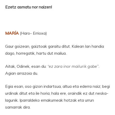
Ezetz asmatu nor naizen!
MARÍA
(Haro- Errioxa)
Gaur goizean, gaiztoak garaitu ditut. Kalean lan handia
dago, horregatik, hartu dut mailua.
Aitak, Odinek, esan du:
“ez zara inor mailurik gabe”
.
Agian arrazoia du.
Egia esan, oso gizon indartsua, altua eta ederra naiz; begi
urdinak ditut eta ile horia; hala ere, oraindik ez dut neska-
lagunik. Iparraldeko emakumeak hotzak eta urrun
samarrak dira.