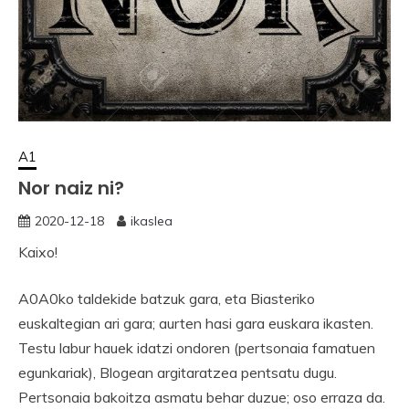
A1
Nor naiz ni?
2020-12-18
ikaslea
Kaixo!
A0A0ko taldekide batzuk gara, eta Biasteriko
euskaltegian ari gara; aurten hasi gara euskara ikasten.
Testu labur hauek idatzi ondoren (pertsonaia famatuen
egunkariak), Blogean argitaratzea pentsatu dugu.
Pertsonaia bakoitza asmatu behar duzue; oso erraza da.