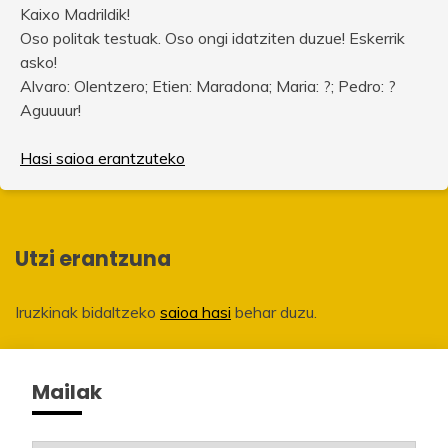
Kaixo Madrildik!
Oso politak testuak. Oso ongi idatziten duzue! Eskerrik
asko!
Alvaro: Olentzero; Etien: Maradona; Maria: ?; Pedro: ?
Aguuuur!
Hasi saioa erantzuteko
Utzi erantzuna
Iruzkinak bidaltzeko
saioa hasi
behar duzu.
Mailak