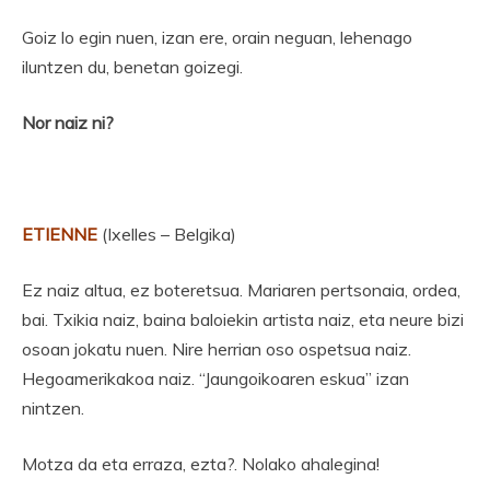
Goiz lo egin nuen, izan ere, orain neguan, lehenago
iluntzen du, benetan goizegi.
Nor naiz ni?
ETIENNE
(Ixelles – Belgika)
Ez naiz altua, ez boteretsua. Mariaren pertsonaia, ordea,
bai. Txikia naiz, baina baloiekin artista naiz, eta neure bizi
osoan jokatu nuen. Nire herrian oso ospetsua naiz.
Hegoamerikakoa naiz. “Jaungoikoaren eskua” izan
nintzen.
Motza da eta erraza, ezta?. Nolako ahalegina!