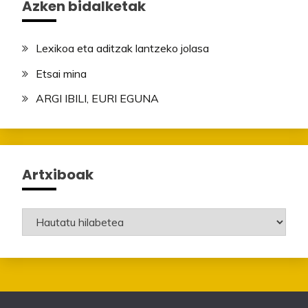
Azken bidalketak
Lexikoa eta aditzak lantzeko jolasa
Etsai mina
ARGI IBILI, EURI EGUNA
Artxiboak
Artxiboak