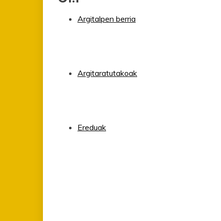
Argitalpen berria
Argitaratutakoak
Ereduak