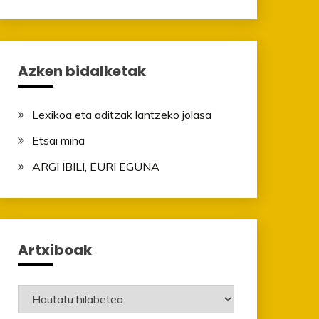
Azken bidalketak
Lexikoa eta aditzak lantzeko jolasa
Etsai mina
ARGI IBILI, EURI EGUNA
Artxiboak
Artxiboak