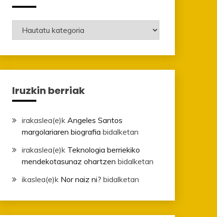
Mailak
Iruzkin berriak
irakaslea
(e)k
Angeles Santos
margolariaren biografia
bidalketan
irakaslea
(e)k
Teknologia berriekiko
mendekotasunaz ohartzen
bidalketan
ikaslea
(e)k
Nor naiz ni?
bidalketan