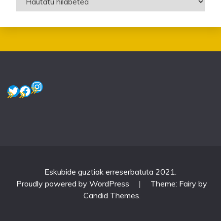
Instagram
Twitter
Facebook
Eskubide guztiak erreserbatuta 2021.
Proudly powered by WordPress
|
Theme: Fairy by
Candid Themes
.