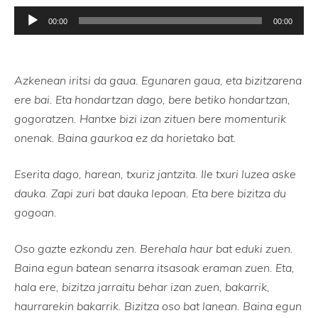
Soinu
00:00
00:00
erreproduzigailua
Azkenean iritsi da gaua. Egunaren gaua, eta bizitzarena
ere bai. Eta hondartzan dago, bere betiko hondartzan,
gogoratzen. Hantxe bizi izan zituen bere momenturik
onenak. Baina gaurkoa ez da horietako bat.
Eserita dago, harean, txuriz jantzita. Ile txuri luzea aske
dauka. Zapi zuri bat dauka lepoan. Eta bere bizitza du
gogoan.
Oso gazte ezkondu zen. Berehala haur bat eduki zuen.
Baina egun batean senarra itsasoak eraman zuen. Eta,
hala ere, bizitza jarraitu behar izan zuen, bakarrik,
haurrarekin bakarrik. Bizitza oso bat lanean. Baina egun