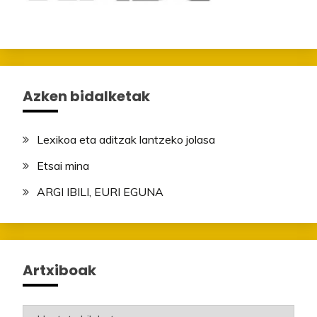
Azken bidalketak
Lexikoa eta aditzak lantzeko jolasa
Etsai mina
ARGI IBILI, EURI EGUNA
Artxiboak
Artxiboak