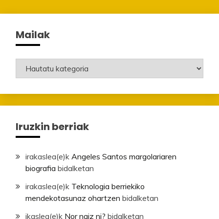
Mailak
Mailak
Iruzkin berriak
irakaslea
(e)k
Angeles Santos margolariaren
biografia
bidalketan
irakaslea
(e)k
Teknologia berriekiko
mendekotasunaz ohartzen
bidalketan
ikaslea
(e)k
Nor naiz ni?
bidalketan