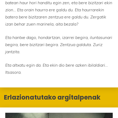
batean haur hori handitu egin zen, eta bere bizitzari ekin
zion… Eta orain haurra ere galdu du. Eta haurrarekin
batera bere bizitzaren zentzua ere galdu du. Zergatik
izan behar zuen marinela, aita bezala?
Eta hantxe dago, hondartzan, izarrei begira, iluntasunari
begira, bere bizitzari begira. Zentzua galduta. Zuriz
jantzita.
Eta altxatu egin da. Eta ekin dio bere azken ibilaldiari…
Itsasora.
Erlazionatutako argitalpenak