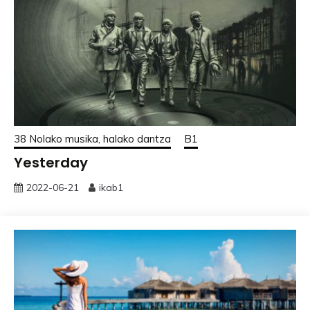
38 Nolako musika, halako dantza
B1
Yesterday
2022-06-21
ikab1