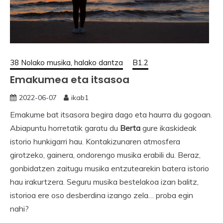
38 Nolako musika, halako dantza
B1.2
Emakumea eta itsasoa
2022-06-07
ikab1
Emakume bat itsasora begira dago eta haurra du gogoan.
Abiapuntu horretatik garatu du
Berta
gure ikaskideak
istorio hunkigarri hau. Kontakizunaren atmosfera
girotzeko, gainera, ondorengo musika erabili du. Beraz,
gonbidatzen zaitugu musika entzutearekin batera istorio
hau irakurtzera. Seguru musika bestelakoa izan balitz,
istorioa ere oso desberdina izango zela… proba egin
nahi?