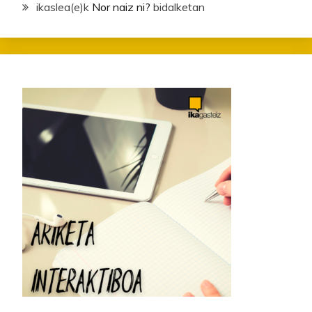
ikaslea
(e)k
Nor naiz ni?
bidalketan