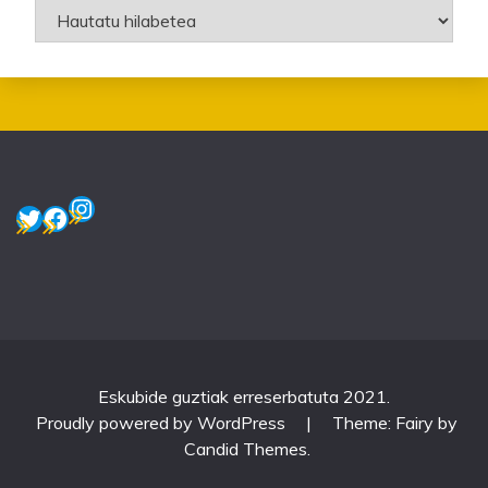
Artxiboak
Instagram
Twitter
Facebook
Eskubide guztiak erreserbatuta 2021.
Proudly powered by WordPress
|
Theme: Fairy by
Candid Themes
.