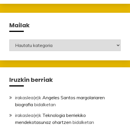
Mailak
Mailak
Iruzkin berriak
irakaslea
(e)k
Angeles Santos margolariaren
biografia
bidalketan
irakaslea
(e)k
Teknologia berriekiko
mendekotasunaz ohartzen
bidalketan