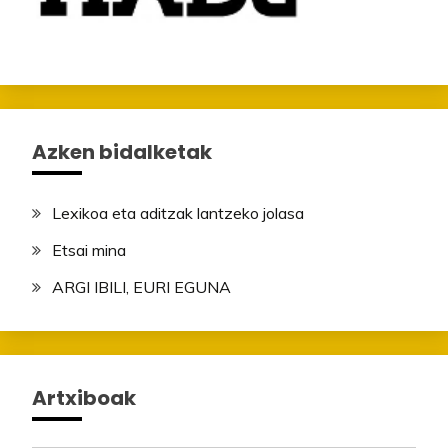
Azken bidalketak
Lexikoa eta aditzak lantzeko jolasa
Etsai mina
ARGI IBILI, EURI EGUNA
Artxiboak