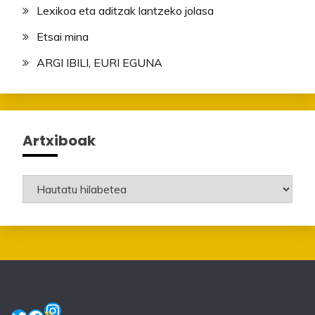
Lexikoa eta aditzak lantzeko jolasa
Etsai mina
ARGI IBILI, EURI EGUNA
Artxiboak
Artxiboak
Instagram