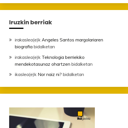
Iruzkin berriak
irakaslea
(e)k
Angeles Santos margolariaren
biografia
bidalketan
irakaslea
(e)k
Teknologia berriekiko
mendekotasunaz ohartzen
bidalketan
ikaslea
(e)k
Nor naiz ni?
bidalketan