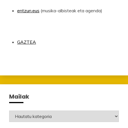
entzun.eus
(musika-albisteak eta agenda)
GAZTEA
Mailak
Mailak