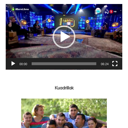
Bideo
erreproduzigailua
00:00
06:24
Kuadrillak