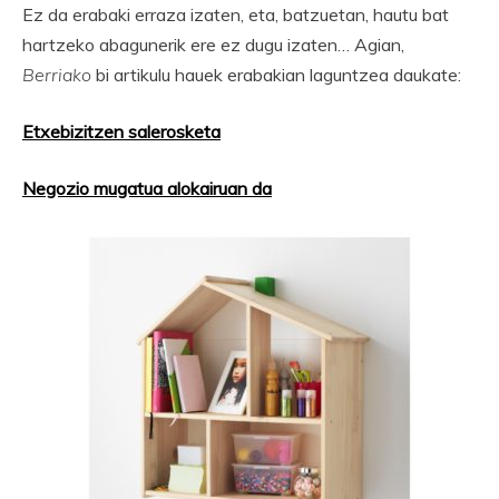
Ez da erabaki erraza izaten, eta, batzuetan, hautu bat
hartzeko abagunerik ere ez dugu izaten… Agian,
Berriako
bi artikulu hauek erabakian laguntzea daukate:
Etxebizitzen salerosketa
Negozio mugatua alokairuan da