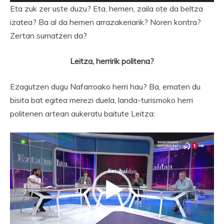
Eta zuk zer uste duzu? Eta, hemen, zaila ote da beltza
izatea? Ba al da hemen arrazakeriarik? Noren kontra?
Zertan sumatzen da?
Leitza, herririk politena?
Ezagutzen dugu Nafarroako herri hau? Ba, ematen du
bisita bat egitea merezi duela, landa-turismoko herri
politenen artean aukeratu baitute Leitza:
Bideo
erreproduzigailua