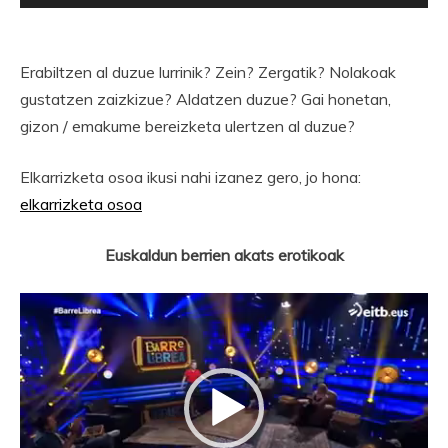
Erabiltzen al duzue lurrinik? Zein? Zergatik? Nolakoak
gustatzen zaizkizue? Aldatzen duzue? Gai honetan,
gizon / emakume bereizketa ulertzen al duzue?
Elkarrizketa osoa ikusi nahi izanez gero, jo hona:
elkarrizketa osoa
Euskaldun berrien akats erotikoak
Bideo
erreproduzigailua