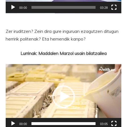
00:00
03:28
Zer iruditzen? Zein dira gure inguruan ezagutzen ditugun
herririk politenak? Eta hemendik kanpo?
Lurrinak: Maddalen Marzol usain bilatzailea
Bideo
erreproduzigailua
00:00
03:05