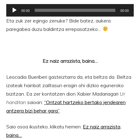
Soinu
00:00
00:00
erreproduzigailua
Eta zuk zer egingo zenuke? Bide batez, aukera
paregabea duzu baldintza errepasatzeko…
Ez naiz arrazista, baina…
Leocadia Bueriberi gasteiztarra da, eta beltza da. Beltza
izateak hainbat zailtasun eragin ohi dizkio eguneroko
bizitzan. Ea zer kontatzen dion Xabier Madariagari
Ur
handitan
saioan:
“Ontzat hartzeko bertako jendearen
antzera bizi behar gara”
.
Saio osoa ikusteko, klikatu hemen:
Ez naiz arrazista,
baina…