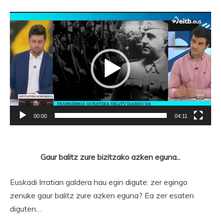
Bideo
erreproduzigailua
00:00
04:11
Gaur balitz zure bizitzako azken eguna..
.
Euskadi Irratian galdera hau egin digute: zer egingo
zenuke gaur balitz zure azken eguna? Ea zer esaten
diguten…