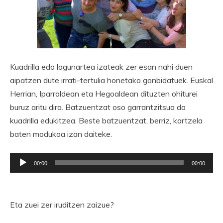
Kuadrilla edo lagunartea izateak zer esan nahi duen
aipatzen dute irrati-tertulia honetako gonbidatuek. Euskal
Herrian, Iparraldean eta Hegoaldean dituzten ohiturei
buruz aritu dira. Batzuentzat oso garrantzitsua da
kuadrilla edukitzea. Beste batzuentzat, berriz, kartzela
baten modukoa izan daiteke.
Soinu
00:00
00:00
erreproduzigailua
Eta zuei zer iruditzen zaizue?