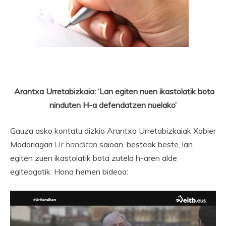
Arantxa Urretabizkaia: ‘Lan egiten nuen ikastolatik bota
ninduten H-a defendatzen nuelako’
Gauza asko kontatu dizkio Arantxa Urretabizkaiak Xabier
Madariagari
Ur handitan
saioan, besteak beste, lan
egiten zuen ikastolatik bota zutela h-aren alde
egiteagatik. Hona hemen bideoa:
Bideo
erreproduzigailua