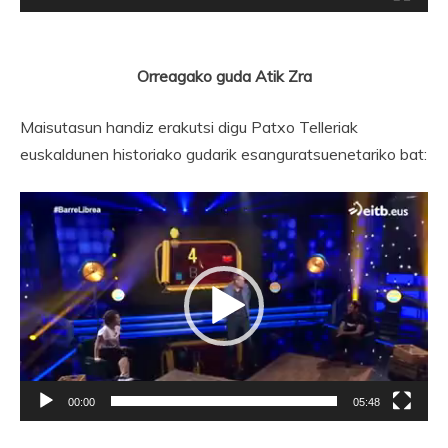
Orreagako guda Atik Zra
Maisutasun handiz erakutsi digu Patxo Telleriak
euskaldunen historiako gudarik esanguratsuenetariko bat:
Bideo
erreproduzigailua
00:00
05:48