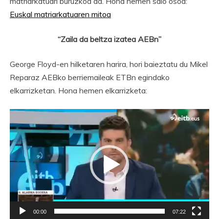
matriarkatuari buruzkoa da. Hona hemen saio osoa:
Euskal matriarkatuaren mitoa
“Zaila da beltza izatea AEBn”
George Floyd-en hilketaren harira, hori baieztatu du Mikel
Reparaz AEBko berriemaileak ETBn egindako
elkarrizketan. Hona hemen elkarrizketa:
Bideo
erreproduzigailua
00:00
07:22