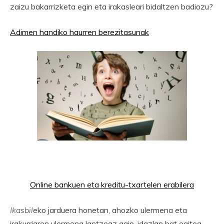
zaizu bakarrizketa egin eta irakasleari bidaltzen badiozu?
Adimen handiko haurren berezitasunak
Online bankuen eta kreditu-txartelen erabilera
Ikasbil
eko jarduera honetan, ahozko ulermena eta
irakurriaren ulermena lantzeaz gain, idazlan bat egitea