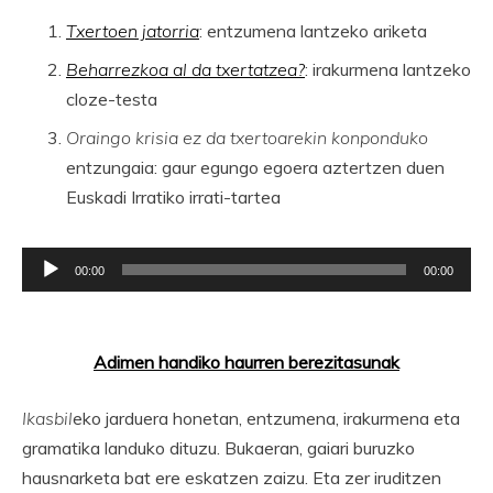
Txertoen jatorria
: entzumena lantzeko ariketa
Beharrezkoa al da txertatzea?
: irakurmena lantzeko
cloze-testa
Oraingo krisia ez da txertoarekin konponduko
entzungaia: gaur egungo egoera aztertzen duen
Euskadi Irratiko irrati-tartea
Soinu
00:00
00:00
erreproduzigailua
Adimen handiko haurren berezitasunak
Ikasbil
eko jarduera honetan, entzumena, irakurmena eta
gramatika landuko dituzu. Bukaeran, gaiari buruzko
hausnarketa bat ere eskatzen zaizu. Eta zer iruditzen