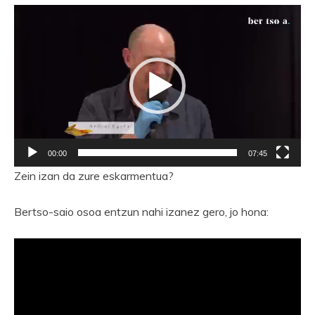
Bideo
erreproduzigailua
00:00
07:45
Zein izan da zure eskarmentua?
Bertso-saio osoa entzun nahi izanez gero, jo hona: