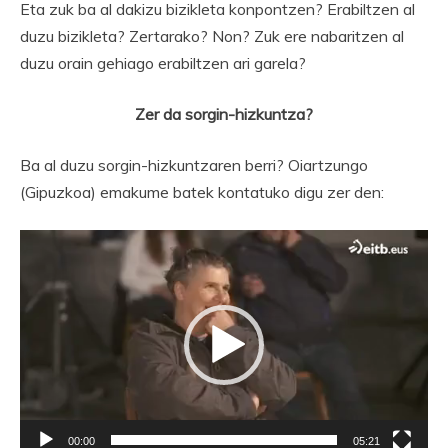
Eta zuk ba al dakizu bizikleta konpontzen? Erabiltzen al
duzu bizikleta? Zertarako? Non? Zuk ere nabaritzen al
duzu orain gehiago erabiltzen ari garela?
Zer da sorgin-hizkuntza?
Ba al duzu sorgin-hizkuntzaren berri? Oiartzungo
(Gipuzkoa) emakume batek kontatuko digu zer den:
Bideo
erreproduzigailua
00:00
05:21