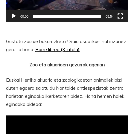
00:00
05:54
Gustatu zaizue bakarrizketa? Saio osoa ikusi nahi izanez
gero, jo hona:
Barre librea (3. atala)
Zoo eta akuarioen gezurrak agerian
Euskal Herriko akuario eta zoologikoetan animaliek bizi
duten egoera salatu du Nor talde antiespezistak zentro
horietan egindako ikerketaren bidez. Hona hemen haiek
egindako bideoa: