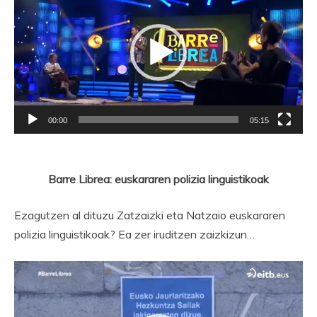
00:00
05:15
Barre Librea: euskararen polizia linguistikoak
Ezagutzen al dituzu Zatzaizki eta Natzaio euskararen
polizia linguistikoak? Ea zer iruditzen zaizkizun…
Bideo
erreproduzigailua