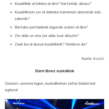
Kuadrillak artaldea al dira? Kartzelak, akaso?
Kuadrilletan sor al daiteke harreman aberatsik edo
sakonik?
Bertako partaideak lagunak izaten al dira?
Zer alde on eta zer alde txar dituzte?
Zuek ba al duzue kuadrillarik? Nolakoa da?
Iturria:
Ikasbil
Barre librea: euskalkiak
Goazen, umorea lagun, euskalkietan zehar bidaia bat
egitera!
Bideo
erreproduzigailua