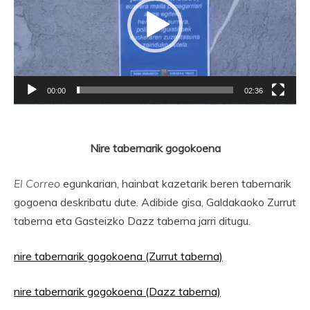
00:00
02:36
Nire tabernarik gogokoena
El Correo
egunkarian, hainbat kazetarik beren tabernarik
gogoena deskribatu dute. Adibide gisa, Galdakaoko Zurrut
taberna eta Gasteizko Dazz taberna jarri ditugu.
nire tabernarik gogokoena (Zurrut taberna)
nire tabernarik gogokoena (Dazz taberna)