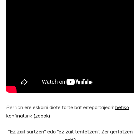
Berria
n ere eskaini diote tarte bat erreportajeari:
betiko
konfinaturik (zooak)
“Ez zait sartzen” edo “ez zait tentetzen”. Zer gertatzen