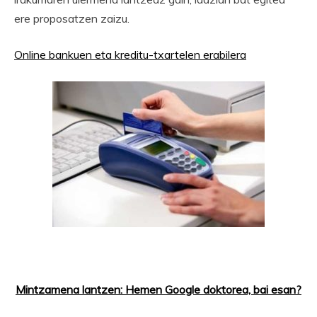
ere proposatzen zaizu.
Online bankuen eta kreditu-txartelen erabilera
Mintzamena lantzen: Hemen Google doktorea, bai esan?