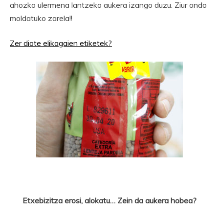
ahozko ulermena lantzeko aukera izango duzu. Ziur ondo
moldatuko zarela!!
Zer diote elikagaien etiketek?
Etxebizitza erosi, alokatu… Zein da aukera hobea?