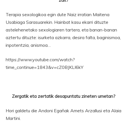
zait?
Terapia sexologikoa egin dute Naiz irratian Maitena
Usabiaga Sarasuarekin. Hainbat kasu ekarri dituzte
astelehenetako sexologiaren tartera, eta banan-banan
aztertu dituzte: isurketa azkarra, desira falta, baginismoa,
inpotentzia, anismoa…
https://www.youtube.com/watch?
time_continue=1843&v=cZ0BJKLI6kY
Zergatik eta zertatik desapuntatu zineten umetan?
Hori galdetu die Andoni Egañak Amets Arzallusi eta Alaia
Martini.