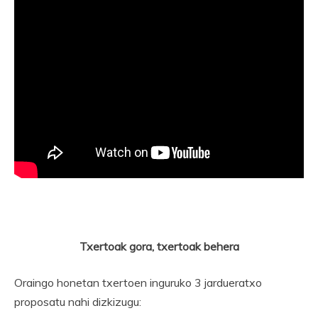
Txertoak gora, txertoak behera
Oraingo honetan txertoen inguruko 3 jardueratxo
proposatu nahi dizkizugu: