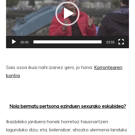
00:00
03:55
Saio osoa ikusi nahi izanez gero, jo hona:
Korrontearen
kontra
Nola bermatu pertsona ezinduen sexurako eskubidea?
Ikasbileko jarduera honek horretaz hausnartzen
lagunduko dizu, eta, bidenabar, ahozko ulermena landuko