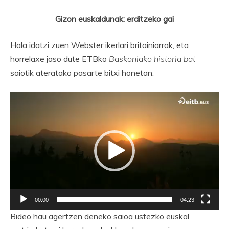
Gizon euskaldunak: erditzeko gai
Hala idatzi zuen Webster ikerlari britainiarrak, eta
horrelaxe jaso dute ETBko
Baskoniako historia bat
saiotik ateratako pasarte bitxi honetan:
Bideo
erreproduzigailua
00:00
04:23
Bideo hau agertzen deneko saioa ustezko euskal