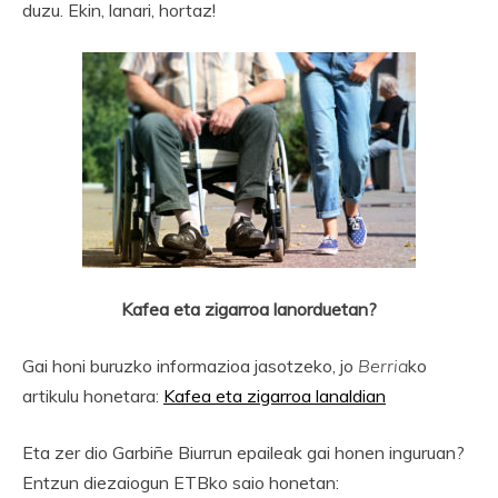
duzu. Ekin, lanari, hortaz!
Kafea eta zigarroa lanorduetan?
Gai honi buruzko informazioa jasotzeko, jo
Berria
ko
artikulu honetara:
Kafea eta zigarroa lanaldian
Eta zer dio Garbiñe Biurrun epaileak gai honen inguruan?
Entzun diezaiogun ETBko saio honetan: