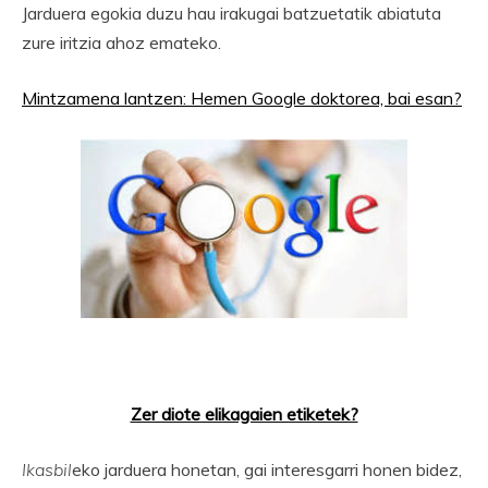
Jarduera egokia duzu hau irakugai batzuetatik abiatuta
zure iritzia ahoz emateko.
Mintzamena lantzen: Hemen Google doktorea, bai esan?
Zer diote elikagaien etiketek?
Ikasbil
eko jarduera honetan, gai interesgarri honen bidez,