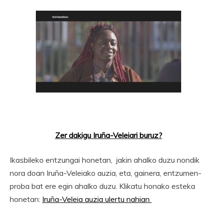
Zer dakigu Iruña-Veleiari buruz?
Ikasbileko entzungai honetan, jakin ahalko duzu nondik
nora doan Iruña-Veleiako auzia, eta, gainera, entzumen-
proba bat ere egin ahalko duzu. Klikatu honako esteka
honetan:
Iruña-Veleia auzia ulertu nahian