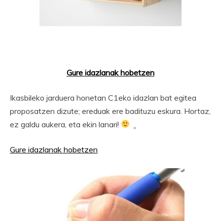
Gure idazlanak hobetzen
Ikasbileko jarduera honetan C1eko idazlan bat egitea
proposatzen dizute; ereduak ere badituzu eskura. Hortaz,
ez galdu aukera, eta ekin lanari!
Gure idazlanak hobetzen