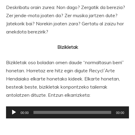
Deskribatu orain zurea: Non dago? Zergatik da berezia?
Zer jende-mota joaten da? Zer musika jartzen dute?
Jatekorik bai? Norekin joaten zara? Gertatu al zaizu hor
anekdota berezirik?
Bizikletak
Bizikletak oso boladan omen daude “normaltasun berri”
honetan. Horretaz ere hitz egin digute Recycl´Arte
Hendaiako elkarte honetako kideek. Elkarte honetan,
besteak beste, bizikletak konpontzeko tailerrak
antolatzen dituzte. Entzun elkarrizketa:
Soinu
00:00
00:00
erreproduzigailua