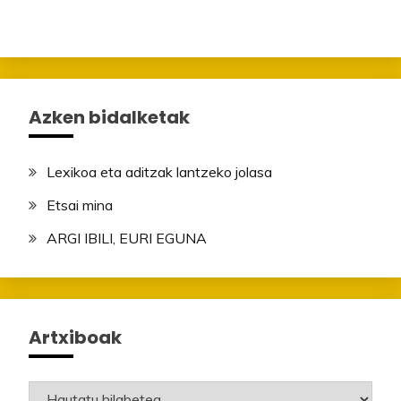
Azken bidalketak
Lexikoa eta aditzak lantzeko jolasa
Etsai mina
ARGI IBILI, EURI EGUNA
Artxiboak
Artxiboak