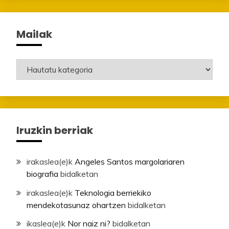
Mailak
Mailak
Iruzkin berriak
irakaslea
(e)k
Angeles Santos margolariaren
biografia
bidalketan
irakaslea
(e)k
Teknologia berriekiko
mendekotasunaz ohartzen
bidalketan
ikaslea
(e)k
Nor naiz ni?
bidalketan