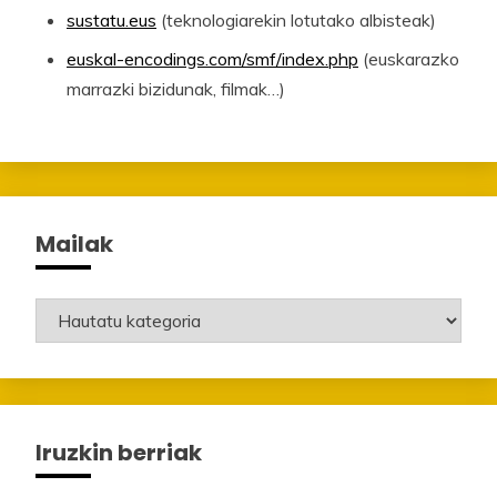
sustatu.eus
(teknologiarekin lotutako albisteak)
euskal-encodings.com/smf/index.php
(euskarazko
marrazki bizidunak, filmak…)
Mailak
Mailak
Iruzkin berriak