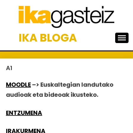
Skip
to
content
IKA BLOGA
A1
MOODLE
–> Euskaltegian landutako
audioak eta bideoak ikusteko.
ENTZUMENA
IRAKURMENA