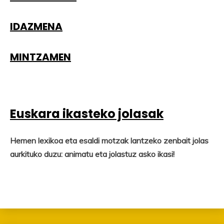
IDAZMENA
MINTZAMEN
Euskara ikasteko jolasak
Hemen lexikoa eta esaldi motzak lantzeko zenbait jolas
aurkituko duzu: animatu eta jolastuz asko ikasi!