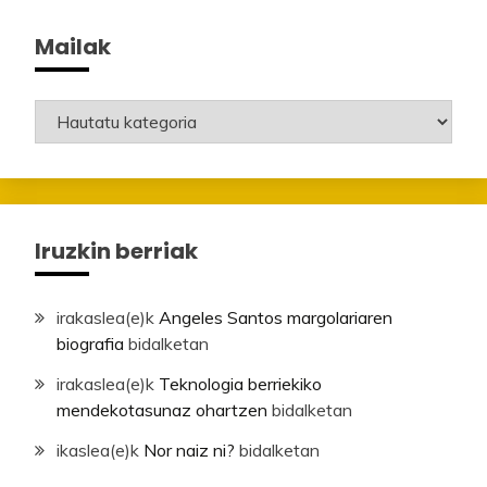
Mailak
Mailak
Iruzkin berriak
irakaslea
(e)k
Angeles Santos margolariaren
biografia
bidalketan
irakaslea
(e)k
Teknologia berriekiko
mendekotasunaz ohartzen
bidalketan
ikaslea
(e)k
Nor naiz ni?
bidalketan