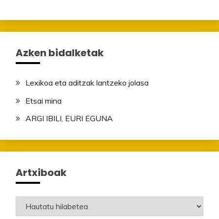
Azken bidalketak
Lexikoa eta aditzak lantzeko jolasa
Etsai mina
ARGI IBILI, EURI EGUNA
Artxiboak
Artxiboak