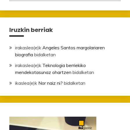
Iruzkin berriak
irakaslea
(e)k
Angeles Santos margolariaren
biografia
bidalketan
irakaslea
(e)k
Teknologia berriekiko
mendekotasunaz ohartzen
bidalketan
ikaslea
(e)k
Nor naiz ni?
bidalketan