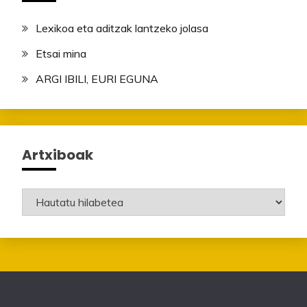
Lexikoa eta aditzak lantzeko jolasa
Etsai mina
ARGI IBILI, EURI EGUNA
Artxiboak
Artxiboak