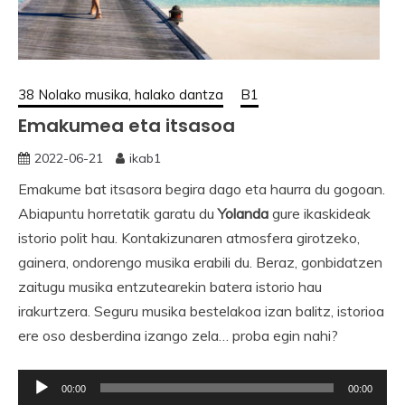
38 Nolako musika, halako dantza
B1
Emakumea eta itsasoa
2022-06-21
ikab1
Emakume bat itsasora begira dago eta haurra du gogoan.
Abiapuntu horretatik garatu du
Yolanda
gure ikaskideak
istorio polit hau. Kontakizunaren atmosfera girotzeko,
gainera, ondorengo musika erabili du. Beraz, gonbidatzen
zaitugu musika entzutearekin batera istorio hau
irakurtzera. Seguru musika bestelakoa izan balitz, istorioa
ere oso desberdina izango zela… proba egin nahi?
Soinu
00:00
00:00
erreproduzigailua