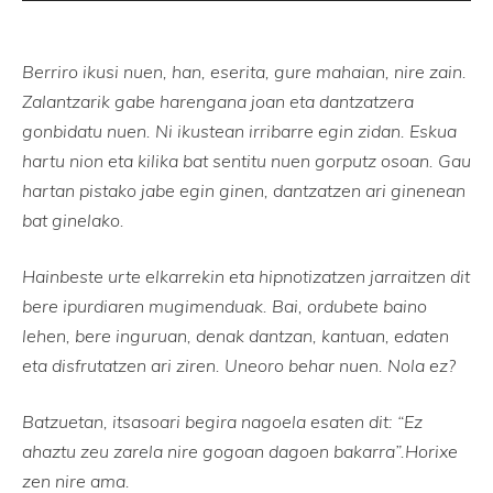
Berriro ikusi nuen, han, eserita, gure mahaian, nire zain.
Zalantzarik gabe harengana joan eta dantzatzera
gonbidatu nuen. Ni ikustean irribarre egin zidan. Eskua
hartu nion eta kilika bat sentitu nuen gorputz osoan. Gau
hartan pistako jabe egin ginen, dantzatzen ari ginenean
bat ginelako.
Hainbeste urte elkarrekin eta hipnotizatzen jarraitzen dit
bere ipurdiaren mugimenduak. Bai, ordubete baino
lehen, bere inguruan, denak dantzan, kantuan, edaten
eta disfrutatzen ari ziren. Uneoro behar nuen. Nola ez?
Batzuetan, itsasoari begira nagoela esaten dit: “Ez
ahaztu zeu zarela nire gogoan dagoen bakarra”.Horixe
zen nire ama.