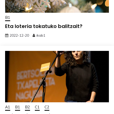
B1
Eta loteria tokatuko balitzait?
2022-12-20
ikab1
A1
B1
B2
C1
C2