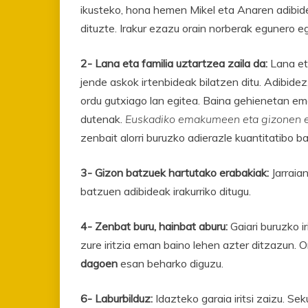
ikusteko, hona hemen Mikel eta Anaren adibide
dituzte. Irakur ezazu orain norberak egunero e
2- Lana eta familia uztartzea zaila da:
Lana eta
jende askok irtenbideak bilatzen ditu. Adibide
ordu gutxiago lan egitea. Baina gehienetan em
dutenak.
Euskadiko emakumeen eta gizonen e
zenbait alorri buruzko adierazle kuantitatibo ba
3- Gizon batzuek hartutako erabakiak:
Jarraia
batzuen adibideak irakurriko ditugu.
4- Zenbat buru, hainbat aburu:
Gaiari buruzko i
zure iritzia eman baino lehen azter ditzazun. 
dagoen
esan beharko diguzu.
6- Laburbilduz:
Idazteko garaia iritsi zaizu. Se