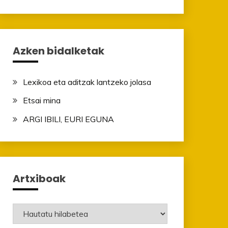
Azken bidalketak
Lexikoa eta aditzak lantzeko jolasa
Etsai mina
ARGI IBILI, EURI EGUNA
Artxiboak
Artxiboak