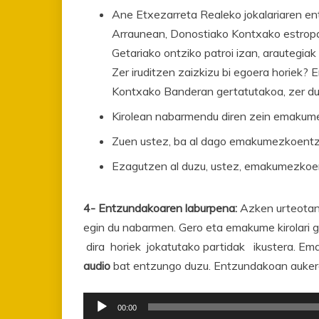
Ane Etxezarreta Realeko jokalariaren en
Arraunean, Donostiako Kontxako estropa
Getariako ontziko patroi izan, arautegia
Zer iruditzen zaizkizu bi egoera horie
Kontxako Banderan gertatutakoa, zer du
Kirolean nabarmendu diren zein emakum
Zuen ustez, ba al dago emakumezkoentza
Ezagutzen al duzu, ustez, emakumezkoen 
4- Entzundakoaren laburpena:
Azken urteotan
egin du nabarmen. Gero eta emakume kirolari
dira horiek jokatutako partidak ikustera. Ema
audio
bat entzungo duzu. Entzundakoan aukera
Soinu
00:00