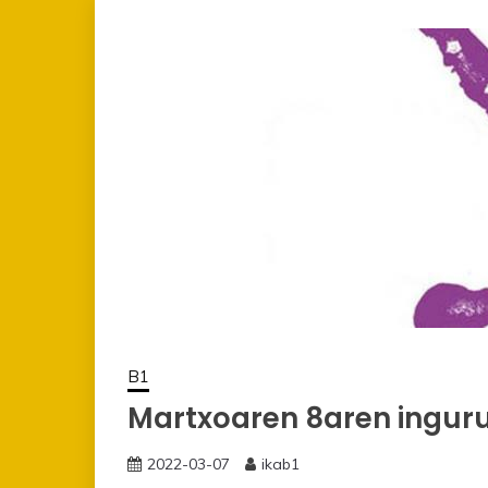
B1
Martxoaren 8aren ingur
2022-03-07
ikab1