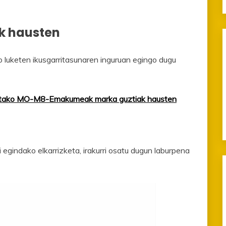
k hausten
 luketen ikusgarritasunaren inguruan egingo dugu
etako MO-M8-Emakumeak marka guztiak hausten
 egindako elkarrizketa, irakurri osatu dugun laburpena