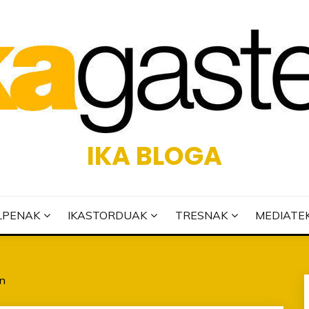
IKA BLOGA
LPENAK
IKASTORDUAK
TRESNAK
MEDIATE
an