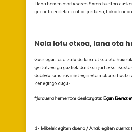
Hona hemen martxoaren 8aren bueltan euskara
gogoeta egiteko zenbait jarduera, bakarlanean 
Nola lotu etxea, lana eta 
Gaur egun, oso zaila da lana, etxea eta haurra
gertatzea gu guztiok dantzan jartzeko: ikastola
dabilela, amonak irrist egin eta mokorra hautsi 
Zer egingo dugu?
*Jarduera hementxe deskargatu:
Egun Berezie
1- Mikelek egiten duena / Anak egiten duena:
F