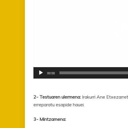
00:00
2- Testuaren ulermena:
Irakurri Ane Etxezarret
erreparatu esapide hauei.
3- Mintzamena: