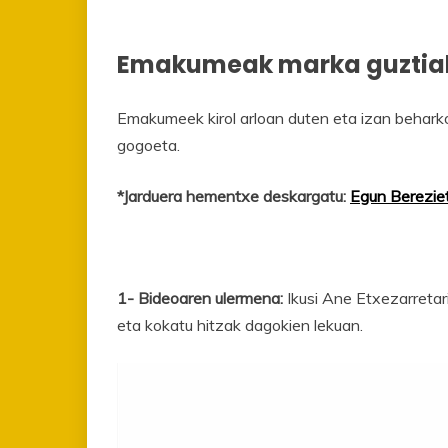
Emakumeak marka guztia
Emakumeek kirol arloan duten eta izan beharko
gogoeta.
*Jarduera hementxe deskargatu:
Egun Berezi
1- Bideoaren ulermena:
Ikusi Ane Etxezarretari
eta kokatu hitzak dagokien lekuan.
Bideo
erreproduzigailua