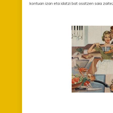
kontuan izan eta idatzi bat osatzen saia zaite