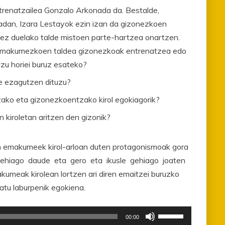
trenatzailea Gonzalo Arkonada da. Bestalde,
dan, Izara Lestayok ezin izan da gizonezkoen
k ez duelako talde mistoen parte-hartzea onartzen.
k? Emakumezkoen taldea gizonezkoak entrenatzea edo
zu horiei buruz esateko?
e ezagutzen dituzu?
ko eta gizonezkoentzako kirol egokiagorik?
kiroletan aritzen den gizonik?
 emakumeek kirol-arloan duten protagonismoak gora
 gehiago daude eta gero eta ikusle gehiago joaten
kumeak kirolean lortzen ari diren emaitzei buruzko
tu laburpenik egokiena.
Erabili
00:00