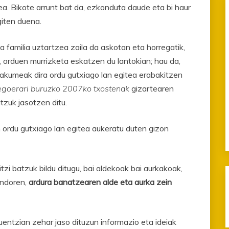
a. Bikote arrunt bat da, ezkonduta daude eta bi haur
giten duena.
 familia uztartzea zaila da askotan eta horregatik,
z, orduen murrizketa eskatzen du lantokian; hau da,
akumeak dira ordu gutxiago lan egitea erabakitzen
goerari buruzko 2007ko txostenak
gizartearen
tzuk jasotzen ditu.
n ordu gutxiago lan egitea aukeratu duten gizon
ritzi batzuk bildu ditugu, bai aldekoak bai aurkakoak,
Ondoren,
ardura banatzearen alde eta aurka zein
kuentzian zehar jaso dituzun informazio eta ideiak