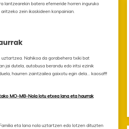
 lantzearekin batera efemeride horren inguruko
aritzeko zein ikaskideen konpainian.
haurrak
k uztartzea. Nahikoa da gorabehera txiki bat
n jai dutela, autobusa berandu edo iritsi ezinik
duela, haurren zaintzailea gaixotu egin dela… kaosa!!!!
tako MO-M8-Nola lotu etxea lana eta haurrak
amilia eta lana nola uztartzen edo lotzen dituzten