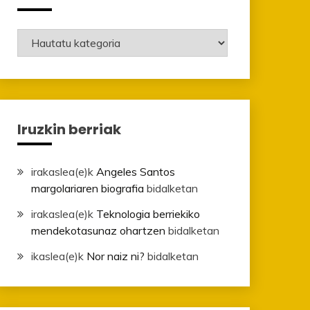
Mailak
Iruzkin berriak
irakaslea
(e)k
Angeles Santos
margolariaren biografia
bidalketan
irakaslea
(e)k
Teknologia berriekiko
mendekotasunaz ohartzen
bidalketan
ikaslea
(e)k
Nor naiz ni?
bidalketan