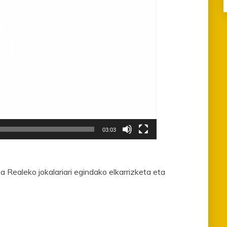
03:03
a Realeko jokalariari egindako elkarrizketa eta