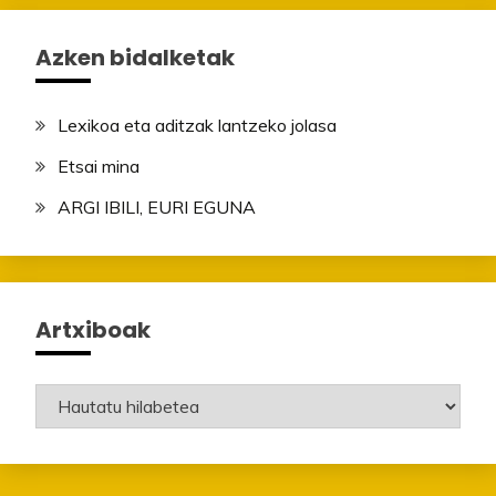
Azken bidalketak
Lexikoa eta aditzak lantzeko jolasa
Etsai mina
ARGI IBILI, EURI EGUNA
Artxiboak
Artxiboak