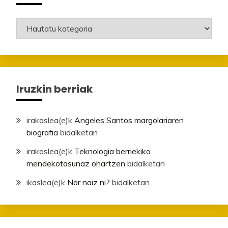
Mailak
Iruzkin berriak
irakaslea
(e)k
Angeles Santos margolariaren
biografia
bidalketan
irakaslea
(e)k
Teknologia berriekiko
mendekotasunaz ohartzen
bidalketan
ikaslea
(e)k
Nor naiz ni?
bidalketan