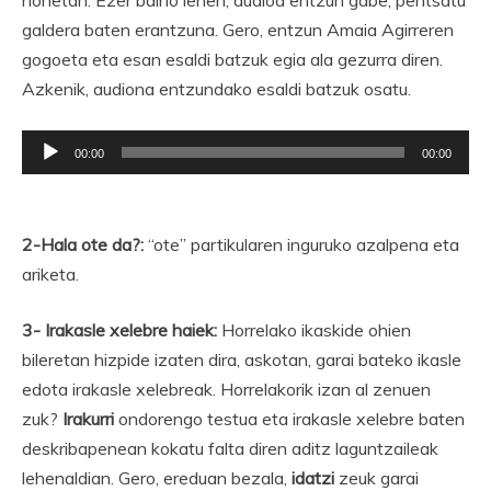
honetan. Ezer baino lehen, audioa entzun gabe, pentsatu
galdera baten erantzuna. Gero, entzun Amaia Agirreren
gogoeta eta esan esaldi batzuk egia ala gezurra diren.
Azkenik, audiona entzundako esaldi batzuk osatu.
Soinu
00:00
00:00
erreproduzigailua
2-Hala ote da?:
“ote” partikularen inguruko azalpena eta
ariketa.
3- Irakasle xelebre haiek:
Horrelako ikaskide ohien
bileretan hizpide izaten dira, askotan, garai bateko ikasle
edota irakasle xelebreak. Horrelakorik izan al zenuen
zuk?
Irakurri
ondorengo testua eta irakasle xelebre baten
deskribapenean kokatu falta diren aditz laguntzaileak
lehenaldian. Gero, ereduan bezala,
idatzi
zeuk garai