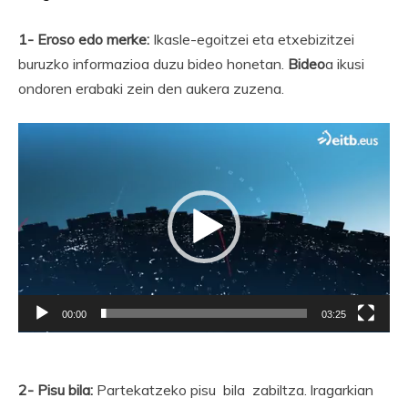
1- Eroso edo merke:
Ikasle-egoitzei eta etxebizitzei
buruzko informazioa duzu bideo honetan.
Bideo
a ikusi
ondoren erabaki zein den aukera zuzena.
Bideo
erreproduzigailua
00:00
03:25
2- Pisu bila:
Partekatzeko pisu bila zabiltza. lragarkian