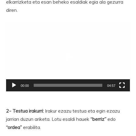
elkarrizketa eta esan beheko esaldiak egia ala gezurra
diren.
Bideo
erreproduzigailua
00:00
04:57
2- Testua irakurri:
Irakur ezazu testua eta egin ezazu
jarrian duzun ariketa. Lotu esaldi hauek
“berriz”
edo
“ordea”
erabilita.