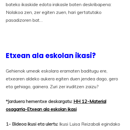
bateko ikaskide edota irakasle baten deskribapena:
Nolakoa zen, zer egiten zuen, hari gertatutako
pasadizoren bat…
Etxean ala eskolan ikasi?
Gehienok umeak eskolara eramaten baditugu ere,
etxearen aldeko aukera egiten duen jendea dago, gero
eta gehiago, gainera. Zuri zer iruditzen zaizu?
*Jarduera hementxe deskargatu:
HH 12-Material
osagarria-Etxean ala eskolan ikasi
1- Bideoa ikusi eta ulertu:
Ikusi Luisa Reizabali egindako