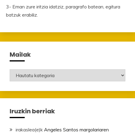
3- Eman zure iritzia idatziz, paragrafo batean, egitura
batzuk erabiliz.
Mailak
Mailak
Iruzkin berriak
irakaslea
(e)k
Angeles Santos margolariaren