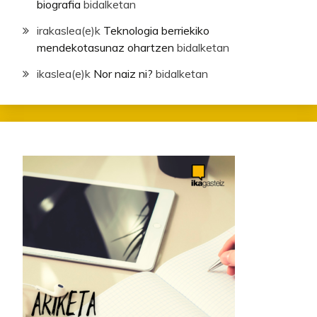
biografia
bidalketan
irakaslea
(e)k
Teknologia berriekiko
mendekotasunaz ohartzen
bidalketan
ikaslea
(e)k
Nor naiz ni?
bidalketan