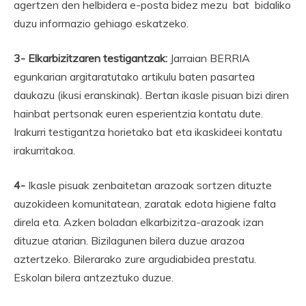
agertzen den helbidera e-posta bidez mezu bat bidaliko
duzu informazio gehiago eskatzeko.
3- Elkarbizitzaren testigantzak:
Jarraian BERRIA
egunkarian argitaratutako artikulu baten pasartea
daukazu (ikusi eranskinak). Bertan ikasle pisuan bizi diren
hainbat pertsonak euren esperientzia kontatu dute.
Irakurri testigantza horietako bat eta ikaskideei kontatu
irakurritakoa.
4-
Ikasle pisuak zenbaitetan arazoak sortzen dituzte
auzokideen komunitatean, zaratak edota higiene falta
direla eta. Azken boladan elkarbizitza-arazoak izan
dituzue atarian. Bizilagunen bilera duzue arazoa
aztertzeko. Bilerarako zure argudiabidea prestatu.
Eskolan bilera antzeztuko duzue.