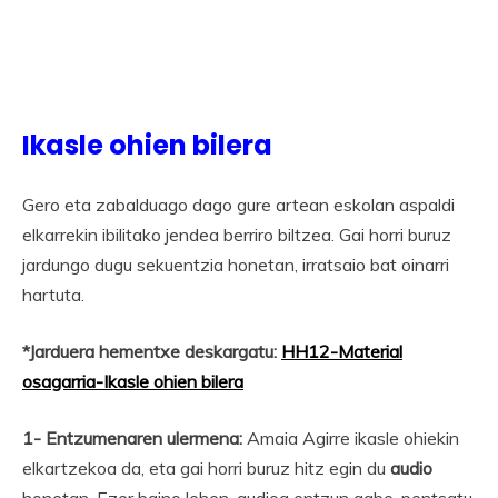
Ikasle ohien bilera
Gero eta zabalduago dago gure artean eskolan aspaldi
elkarrekin ibilitako jendea berriro biltzea. Gai horri buruz
jardungo dugu sekuentzia honetan, irratsaio bat oinarri
hartuta.
*Jarduera hementxe deskargatu:
HH12-Material
osagarria-Ikasle ohien bilera
1- Entzumenaren ulermena:
Amaia Agirre ikasle ohiekin
elkartzekoa da, eta gai horri buruz hitz egin du
audio