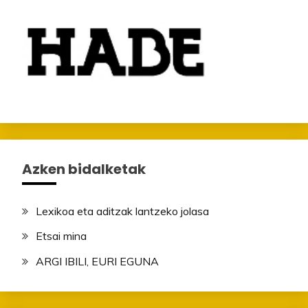
Azken bidalketak
Lexikoa eta aditzak lantzeko jolasa
Etsai mina
ARGI IBILI, EURI EGUNA