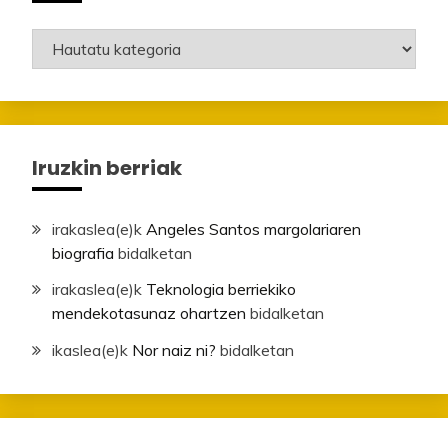
Mailak
Iruzkin berriak
irakaslea
(e)k
Angeles Santos margolariaren
biografia
bidalketan
irakaslea
(e)k
Teknologia berriekiko
mendekotasunaz ohartzen
bidalketan
ikaslea
(e)k
Nor naiz ni?
bidalketan