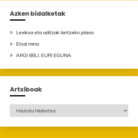
Azken bidalketak
Lexikoa eta aditzak lantzeko jolasa
Etsai mina
ARGI IBILI, EURI EGUNA
Artxiboak
Artxiboak