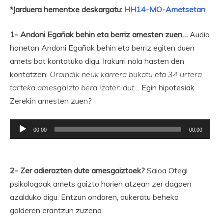
*Jarduera hementxe deskargatu:
HH14-MO-Ametsetan
1-
Andoni Egañak behin eta berriz amesten zuen…
Audio
honetan Andoni Egañak behin eta berriz egiten duen
amets bat kontatuko digu. Irakurri nola hasten den
kontatzen:
Oraindik neuk karrera bukatu eta 34 urtera
tarteka amesgaizto bera izaten dut
… Egin hipotesiak.
Zerekin amesten zuen?
Soinu
00:00
00:00
erreproduzigailua
2- Zer adierazten dute amesgaiztoek?
Saioa Otegi
psikologoak amets gaizto horien atzean zer dagoen
azalduko digu. Entzun ondoren, aukeratu beheko
galderen erantzun zuzena.