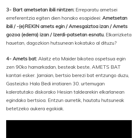
3- Bart ametsetan ibili nintzen:
Erreparatu ametsei
erreferentzia egiten dien honako esapideei:
Ametsetan
ibili / -(e)REKIN amets egin / Amesgaiztoa izan / Amets
gozoa (ederra) izan / Izerdi-patsetan esnatu.
Elkarrizketa
hauetan, dagozkion hutsunean kokatuko al dituzu?
4- Amets bat:
Alaitz eta Maider bikotea ospetsua egin
zen 90ko hamarkadan, besteak beste, AMETS BAT
kantari esker. Jarraian, bertsio berezi bat entzungo duzu,
Gasteizko Hala Bedi irratiaren 30. urtemugan
kaleratutako diskorako Hesian taldearekin elkarlanean
egindako bertsioa. Entzun aurretik, hautatu hutsuneak
betetzeko aukera egokiak.