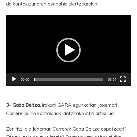
da kontakizunaren esanahia ulertzearekin.
Bideo
erreproduzigailua
00:00
03:04
3- Gaba Beltza.
Irakurri GARA egunkarian Joxemari
Carrere ipunin kontalariak idatzitako iritzi artikulua .
Zer iritzi dio Joxemari Carrerek Gaba Beltza ospatzeari?