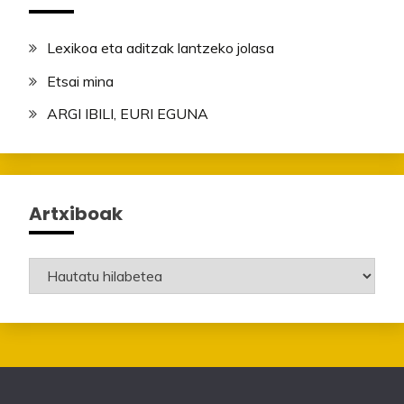
Lexikoa eta aditzak lantzeko jolasa
Etsai mina
ARGI IBILI, EURI EGUNA
Artxiboak
Artxiboak