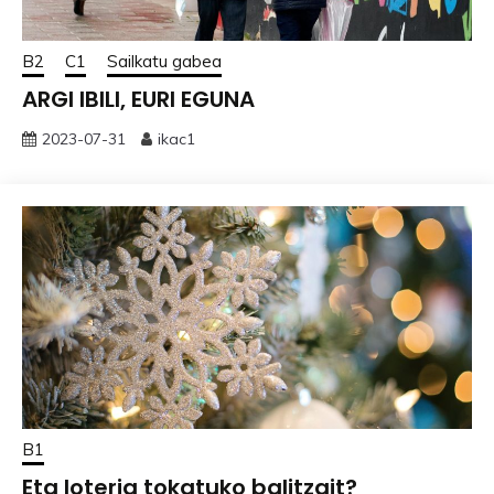
B2
C1
Sailkatu gabea
ARGI IBILI, EURI EGUNA
2023-07-31
ikac1
B1
Eta loteria tokatuko balitzait?