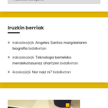
Iruzkin berriak
irakaslea
(e)k
Angeles Santos margolariaren
biografia
bidalketan
irakaslea
(e)k
Teknologia berriekiko
mendekotasunaz ohartzen
bidalketan
ikaslea
(e)k
Nor naiz ni?
bidalketan