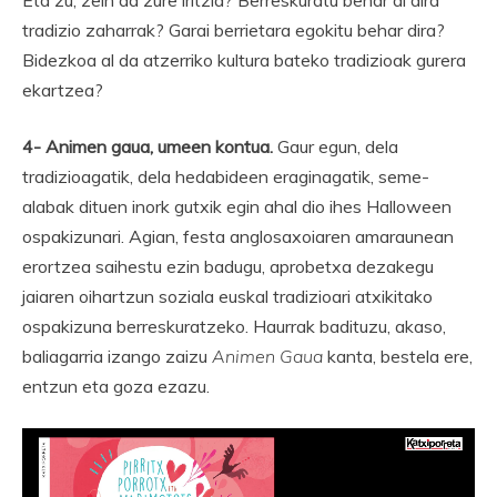
Eta zu, zein da zure iritzia? Berreskuratu behar al dira
tradizio zaharrak? Garai berrietara egokitu behar dira?
Bidezkoa al da atzerriko kultura bateko tradizioak gurera
ekartzea?
4- Animen gaua, umeen kontua.
Gaur egun, dela
tradizioagatik, dela hedabideen eraginagatik, seme-
alabak dituen inork gutxik egin ahal dio ihes Halloween
ospakizunari. Agian, festa anglosaxoiaren amaraunean
erortzea saihestu ezin badugu, aprobetxa dezakegu
jaiaren oihartzun soziala euskal tradizioari atxikitako
ospakizuna berreskuratzeko. Haurrak badituzu, akaso,
baliagarria izango zaizu
Animen Gaua
kanta, bestela ere,
entzun eta goza ezazu.
Bideo
erreproduzigailua