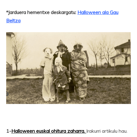
*Jarduera hementxe deskargatu:
Halloween ala Gau
Beltza
1-
Halloween euskal ohitura zaharra.
Irakurri artikulu hau.