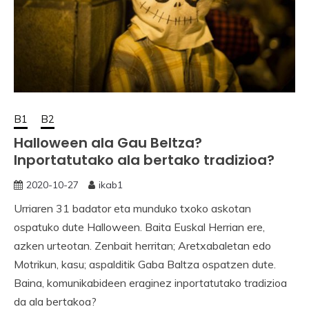
B1
B2
Halloween ala Gau Beltza?
Inportatutako ala bertako tradizioa?
2020-10-27
ikab1
Urriaren 31 badator eta munduko txoko askotan
ospatuko dute Halloween. Baita Euskal Herrian ere,
azken urteotan. Zenbait herritan; Aretxabaletan edo
Motrikun, kasu; aspalditik Gaba Baltza ospatzen dute.
Baina, komunikabideen eraginez inportatutako tradizioa
da ala bertakoa?