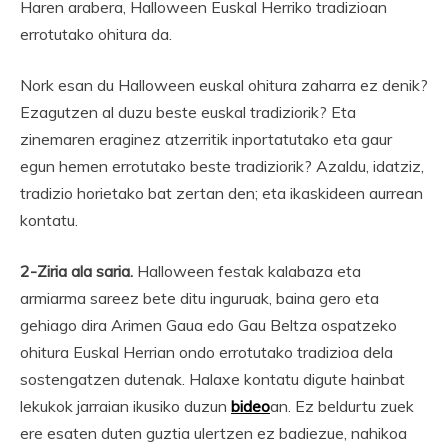
Haren arabera, Halloween Euskal Herriko tradizioan
errotutako ohitura da.
Nork esan du Halloween euskal ohitura zaharra ez denik?
Ezagutzen al duzu beste euskal tradiziorik? Eta
zinemaren eraginez atzerritik inportatutako eta gaur
egun hemen errotutako beste tradiziorik? Azaldu, idatziz,
tradizio horietako bat zertan den; eta ikaskideen aurrean
kontatu.
2-Ziria ala saria.
Halloween festak kalabaza eta
armiarma sareez bete ditu inguruak, baina gero eta
gehiago dira Arimen Gaua edo Gau Beltza ospatzeko
ohitura Euskal Herrian ondo errotutako tradizioa dela
sostengatzen dutenak. Halaxe kontatu digute hainbat
lekukok jarraian ikusiko duzun
bideo
an. Ez beldurtu zuek
ere esaten duten guztia ulertzen ez badiezue, nahikoa