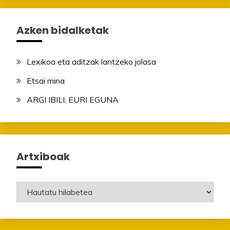
Azken bidalketak
Lexikoa eta aditzak lantzeko jolasa
Etsai mina
ARGI IBILI, EURI EGUNA
Artxiboak
Artxiboak