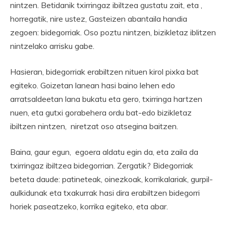
nintzen. Betidanik txirringaz ibiltzea gustatu zait, eta ,
horregatik, nire ustez, Gasteizen abantaila handia
zegoen: bidegorriak. Oso poztu nintzen, bizikletaz iblitzen
nintzelako arrisku gabe.
Hasieran, bidegorriak erabiltzen nituen kirol pixka bat
egiteko. Goizetan lanean hasi baino lehen edo
arratsaldeetan lana bukatu eta gero, txirringa hartzen
nuen, eta gutxi gorabehera ordu bat-edo bizikletaz
ibiltzen nintzen, niretzat oso atsegina baitzen.
Baina, gaur egun, egoera aldatu egin da, eta zaila da
txirringaz ibiltzea bidegorrian. Zergatik? Bidegorriak
beteta daude: patineteak, oinezkoak, korrikalariak, gurpil-
aulkidunak eta txakurrak hasi dira erabiltzen bidegorri
horiek paseatzeko, korrika egiteko, eta abar.