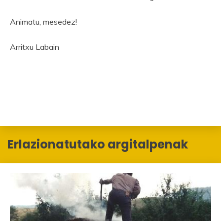
Animatu, mesedez!
Arritxu Labain
Erlazionatutako argitalpenak