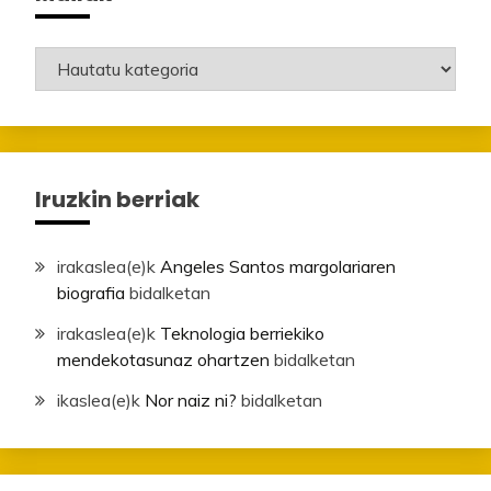
Mailak
Iruzkin berriak
irakaslea
(e)k
Angeles Santos margolariaren
biografia
bidalketan
irakaslea
(e)k
Teknologia berriekiko
mendekotasunaz ohartzen
bidalketan
ikaslea
(e)k
Nor naiz ni?
bidalketan