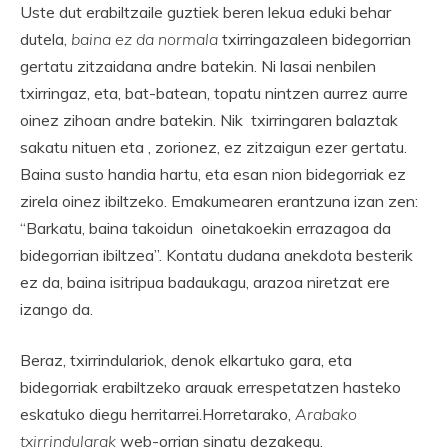
Uste dut erabiltzaile guztiek beren lekua eduki behar
dutela,
baina ez da normala
txirringazaleen bidegorrian
gertatu zitzaidana andre batekin. Ni lasai nenbilen
txirringaz, eta, bat-batean, topatu nintzen aurrez aurre
oinez zihoan andre batekin. Nik txirringaren balaztak
sakatu nituen eta , zorionez, ez zitzaigun ezer gertatu.
Baina susto handia hartu, eta esan nion bidegorriak ez
zirela oinez ibiltzeko. Emakumearen erantzuna izan zen:
“Barkatu, baina takoidun oinetakoekin errazagoa da
bidegorrian ibiltzea”. Kontatu dudana anekdota besterik
ez da, baina isitripua badaukagu, arazoa niretzat ere
izango da.
Beraz, txirrindulariok, denok elkartuko gara, eta
bidegorriak erabiltzeko arauak errespetatzen hasteko
eskatuko diegu herritarrei.Horretarako,
Arabako
txirrindularak
web-orrian sinatu dezakegu.