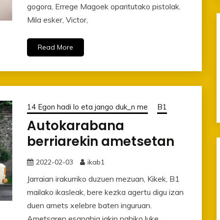
gogora, Errege Magoek oparitutako pistolak.
Mila esker, Victor,
Read More
14 Egon hadi lo eta jango duk_n me
B1
Autokarabana
berriarekin ametsetan
2022-02-03
ikab1
Jarraian irakurriko duzuen mezuan, Kikek, B1
mailako ikasleak, bere kezka agertu digu izan
duen amets xelebre baten inguruan.
Ametsaren esanahia jakin nahiko luke.