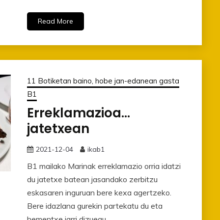
Read More
11 Botiketan baino, hobe jan-edanean gasta
B1
Erreklamazioa…
jatetxean
2021-12-04
ikab1
B1 mailako Marinak erreklamazio orria idatzi
du jatetxe batean jasandako zerbitzu
eskasaren inguruan bere kexa agertzeko.
Bere idazlana gurekin partekatu du eta
hementxe jarri dizuegu