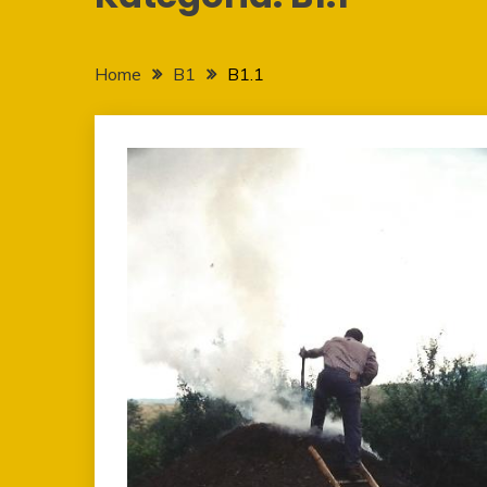
Home
B1
B1.1