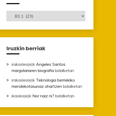
Mailak
Iruzkin berriak
irakaslea
(e)k
Angeles Santos
margolariaren biografia
bidalketan
irakaslea
(e)k
Teknologia berriekiko
mendekotasunaz ohartzen
bidalketan
ikaslea
(e)k
Nor naiz ni?
bidalketan