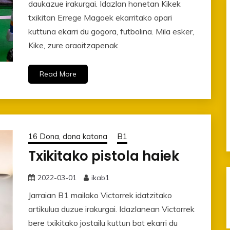
daukazue irakurgai. Idazlan honetan Kikek
txikitan Errege Magoek ekarritako opari
kuttuna ekarri du gogora, futbolina. Mila esker,
Kike, zure oraoitzapenak
Read More
16 Dona, dona katona
B1
Txikitako pistola haiek
2022-03-01
ikab1
Jarraian B1 mailako Victorrek idatzitako
artikulua duzue irakurgai. Idazlanean Victorrek
bere txikitako jostailu kuttun bat ekarri du