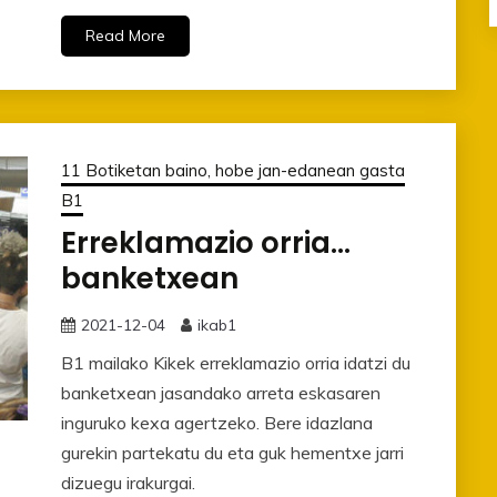
Read More
11 Botiketan baino, hobe jan-edanean gasta
B1
Erreklamazio orria…
banketxean
2021-12-04
ikab1
B1 mailako Kikek erreklamazio orria idatzi du
banketxean jasandako arreta eskasaren
inguruko kexa agertzeko. Bere idazlana
gurekin partekatu du eta guk hementxe jarri
dizuegu irakurgai.