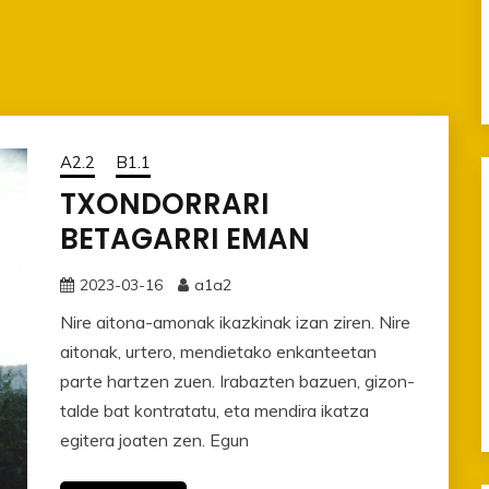
A2.2
B1.1
TXONDORRARI
BETAGARRI EMAN
2023-03-16
a1a2
Nire aitona-amonak ikazkinak izan ziren. Nire
aitonak, urtero, mendietako enkanteetan
parte hartzen zuen. Irabazten bazuen, gizon-
talde bat kontratatu, eta mendira ikatza
egitera joaten zen. Egun