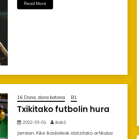
Read More
16 Dona, dona katona
B1
Txikitako futbolin hura
2022-03-01
ikab1
Jarraian, Kike ikaskideak idatzitako artikulua