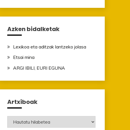
Azken bidalketak
Lexikoa eta aditzak lantzeko jolasa
Etsai mina
ARGI IBILI, EURI EGUNA
Artxiboak
Artxiboak