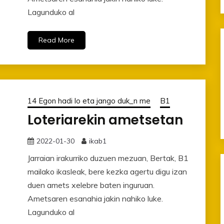
Lagunduko al
Read More
14 Egon hadi lo eta jango duk_n me
B1
Loteriarekin ametsetan
2022-01-30
ikab1
Jarraian irakurriko duzuen mezuan, Bertak, B1
mailako ikasleak, bere kezka agertu digu izan
duen amets xelebre baten inguruan.
Ametsaren esanahia jakin nahiko luke.
Lagunduko al