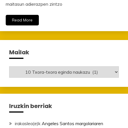
maitasun adierazpen zintzo
Read More
Mailak
Mailak
Iruzkin berriak
irakaslea
(e)k
Angeles Santos margolariaren