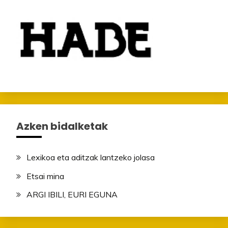
Azken bidalketak
Lexikoa eta aditzak lantzeko jolasa
Etsai mina
ARGI IBILI, EURI EGUNA