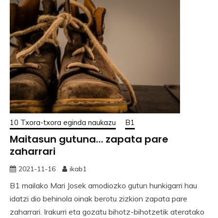
10 Txora-txora eginda naukazu
B1
Maitasun gutuna… zapata pare
zaharrari
2021-11-16
ikab1
B1 mailako Mari Josek amodiozko gutun hunkigarri hau
idatzi dio behinola oinak berotu zizkion zapata pare
zaharrari. Irakurri eta gozatu bihotz-bihotzetik ateratako