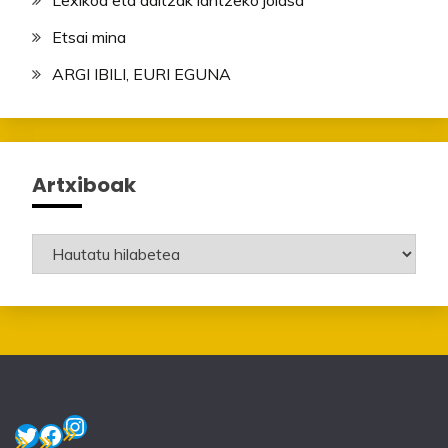
Lexikoa eta aditzak lantzeko jolasa
Etsai mina
ARGI IBILI, EURI EGUNA
Artxiboak
Artxiboak
Instagram
Twitter
Facebook