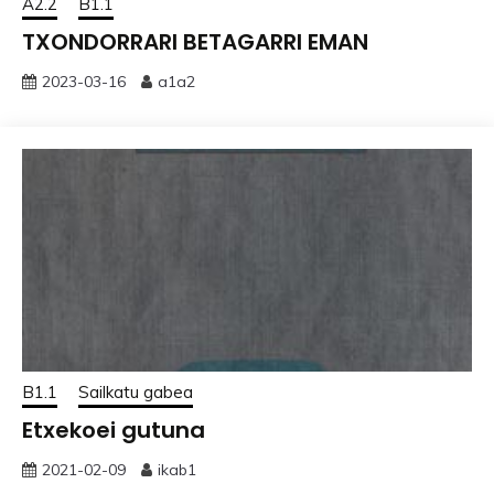
A2.2
B1.1
TXONDORRARI BETAGARRI EMAN
2023-03-16
a1a2
B1.1
Sailkatu gabea
Etxekoei gutuna
2021-02-09
ikab1