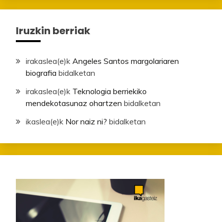
Iruzkin berriak
irakaslea
(e)k
Angeles Santos margolariaren
biografia
bidalketan
irakaslea
(e)k
Teknologia berriekiko
mendekotasunaz ohartzen
bidalketan
ikaslea
(e)k
Nor naiz ni?
bidalketan