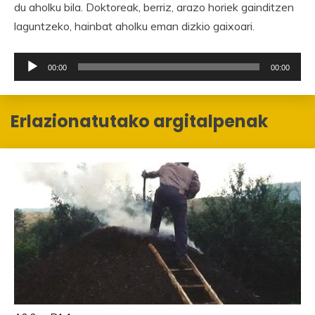
du aholku bila. Doktoreak, berriz, arazo horiek gainditzen
laguntzeko, hainbat aholku eman dizkio gaixoari.
Soinu
00:00
00:00
erreproduzigailua
Erlazionatutako argitalpenak