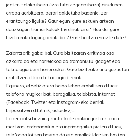
joaten zelako ibaira (izoztuta zegoen ibaira) dirudunen
arropa garbitzera; berari galdetuko bagenio, zer
erantzungo liguke? Gaur egun, gure eskuen artean
dauzkagun tramankuluak berdinak dira? Hau da, gure
bizitzarako lagungarriak dira? Gure bizitza errazte dute?
Zalantzarik gabe: bai. Gure bizitzaren erritmoa oso
azkarra da eta horrelakoa da tramankulu, gadget edo
teknologia berri horiei esker. Gure bizitzako arlo guztietan
erabiltzen ditugu teknologia berriak.
Egunero, etxetik atera baino lehen erabiltzen ditugu:
telefono mugikor bat, berogailua, telebista, internet
(Facebook, Twitter eta Instagram-eko berriak
birpasatzen ditut nik, adibidez)…
Lanera iritsi bezain pronto, kafe makina jartzen dugu
martxan, ordenagailua eta inprimagailua pizten ditugu,
telefonoa jotzen hasten da eta emailak idazten hasten