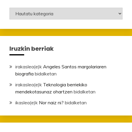
Mailak
Iruzkin berriak
irakaslea
(e)k
Angeles Santos margolariaren
biografia
bidalketan
irakaslea
(e)k
Teknologia berriekiko
mendekotasunaz ohartzen
bidalketan
ikaslea
(e)k
Nor naiz ni?
bidalketan