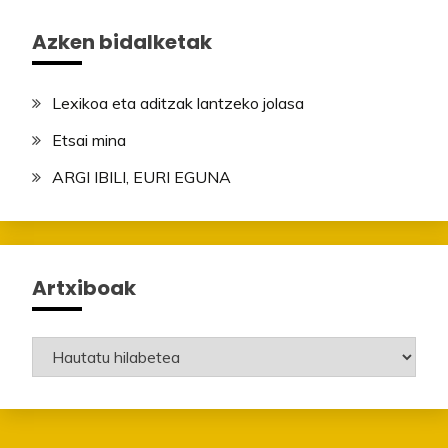
Azken bidalketak
Lexikoa eta aditzak lantzeko jolasa
Etsai mina
ARGI IBILI, EURI EGUNA
Artxiboak
Artxiboak