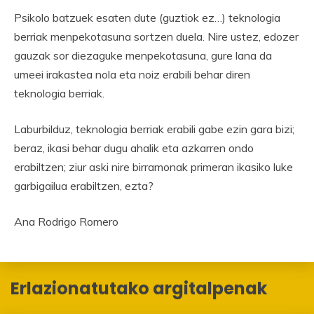
Psikolo batzuek esaten dute (guztiok ez…) teknologia
berriak menpekotasuna sortzen duela. Nire ustez, edozer
gauzak sor diezaguke menpekotasuna, gure lana da
umeei irakastea nola eta noiz erabili behar diren
teknologia berriak.
Laburbilduz, teknologia berriak erabili gabe ezin gara bizi;
beraz, ikasi behar dugu ahalik eta azkarren ondo
erabiltzen; ziur aski nire birramonak primeran ikasiko luke
garbigailua erabiltzen, ezta?
Ana Rodrigo Romero
Erlazionatutako argitalpenak