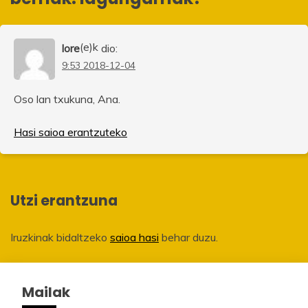
(e)k
lore
dio:
9:53 2018-12-04
Oso lan txukuna, Ana.
Hasi saioa erantzuteko
Utzi erantzuna
Iruzkinak bidaltzeko
saioa hasi
behar duzu.
Mailak