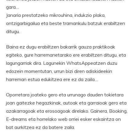
gara…
Janaria prestatzeko mikrouhina, indukzio plaka,
ontzigarbigailua eta beste tramankulu batzuk erabiltzen
ditugu.
Baina ez dugu erabiltzen bakarrik gauza praktikoak
egiteko, gure harremanetarako ere erabiltzen ditugu, eta
lagungarriak dira. Lagunekin WhatsAppeatzen duzu
edozein momentutan, urrun bizi diren adiskideekin
harreman estua edukitzea ere ez da zaila…
Oporretara joateko gero eta urrunago dauden tokietara
joan gaitezke hegazkinak, autoak eta garraioak gero eta
azakarragoak eta erosoagoak direlako. Gainera, Booking,
E-dreams eta horrelako web orriei esker eskaintza on
bat aurkitzea ez da batere zaila.