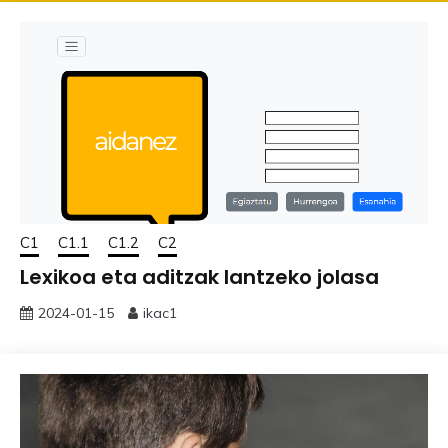
C1
C1.1
C1.2
C2
Lexikoa eta aditzak lantzeko jolasa
2024-01-15
ikac1