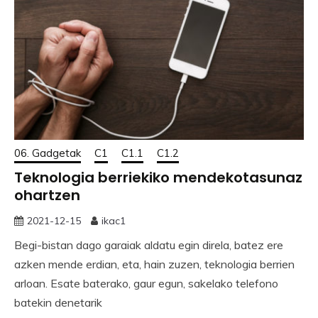
06. Gadgetak
C1
C1.1
C1.2
Teknologia berriekiko mendekotasunaz
ohartzen
2021-12-15
ikac1
Begi-bistan dago garaiak aldatu egin direla, batez ere
azken mende erdian, eta, hain zuzen, teknologia berrien
arloan. Esate baterako, gaur egun, sakelako telefono
batekin denetarik