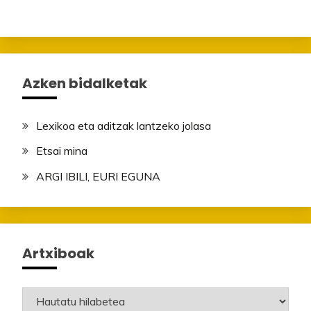
Azken bidalketak
Lexikoa eta aditzak lantzeko jolasa
Etsai mina
ARGI IBILI, EURI EGUNA
Artxiboak
Artxiboak