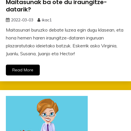
Maitasunak ba ote du iraungitze-
datarik?
2022-03-03
ikac1
Maitasunari buruzko debate luzea egin dugu klasean, eta
hona hemen haren iraungitze-dataren inguruan
plazaratutako ideietako batzuk. Eskerrik asko Virginia,
Juanlu, Susana, Juanjo eta Hector!
Read More