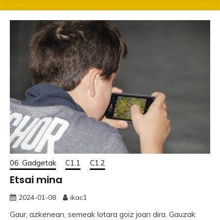
06. Gadgetak
C1.1
C1.2
Etsai mina
2024-01-08
ikac1
Gaur, azkenean, semeak lotara goiz joan dira. Gauzak