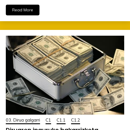
Read More
03. Dirua galgarri
C1
C1.1
C1.2
Diruaren inguruko bakarrizketa