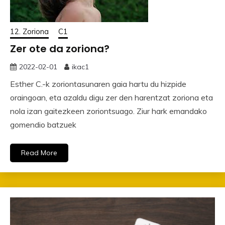
12. Zoriona
C1
Zer ote da zoriona?
2022-02-01
ikac1
Esther C.-k zoriontasunaren gaia hartu du hizpide
oraingoan, eta azaldu digu zer den harentzat zoriona eta
nola izan gaitezkeen zoriontsuago. Ziur hark emandako
gomendio batzuek
Read More