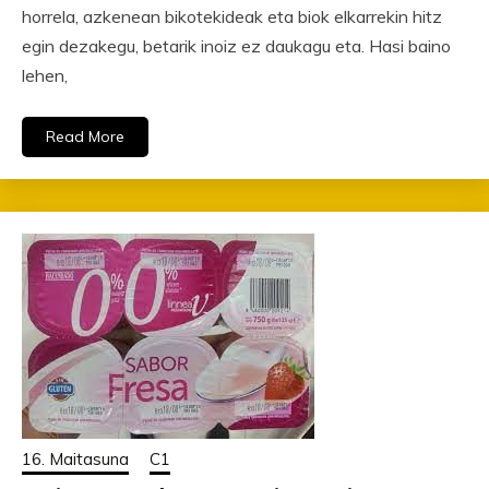
horrela, azkenean bikotekideak eta biok elkarrekin hitz
egin dezakegu, betarik inoiz ez daukagu eta. Hasi baino
lehen,
Read More
16. Maitasuna
C1