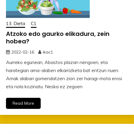
13. Dieta
C1
Atzoko edo gaurko elikadura, zein
hobea?
2022-02-16
ikac1
Aurreko egunean, Abastos plazan nengoen, eta
harategian ama-alaben elkarrizketa bat entzun nuen.
Amak alabari gomendatzen zion zer haragi-mota erosi
eta nola kozinatu. Neska ez zegoen
Read More