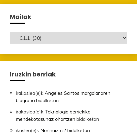
Mailak
Mailak
Iruzkin berriak
irakaslea
(e)k
Angeles Santos margolariaren
biografia
bidalketan
irakaslea
(e)k
Teknologia berriekiko
mendekotasunaz ohartzen
bidalketan
ikaslea
(e)k
Nor naiz ni?
bidalketan