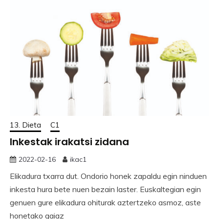
13. Dieta
C1
Inkestak irakatsi zidana
2022-02-16
ikac1
Elikadura txarra dut. Ondorio honek zapaldu egin ninduen
inkesta hura bete nuen bezain laster. Euskaltegian egin
genuen gure elikadura ohiturak aztertzeko asmoz, aste
honetako gaiaz