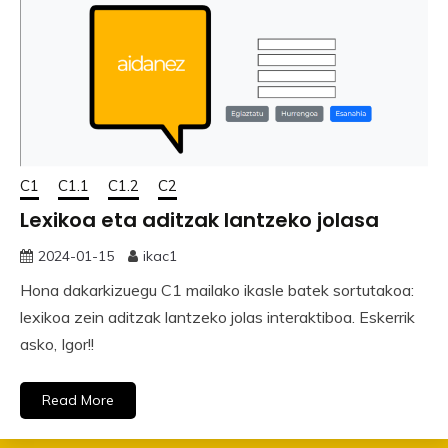
C1
C1.1
C1.2
C2
Lexikoa eta aditzak lantzeko jolasa
2024-01-15
ikac1
Hona dakarkizuegu C1 mailako ikasle batek sortutakoa:
lexikoa zein aditzak lantzeko jolas interaktiboa. Eskerrik
asko, Igor!!
Read More