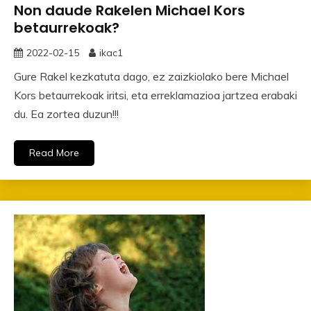
Non daude Rakelen Michael Kors
betaurrekoak?
2022-02-15
ikac1
Gure Rakel kezkatuta dago, ez zaizkiolako bere Michael
Kors betaurrekoak iritsi, eta erreklamazioa jartzea erabaki
du. Ea zortea duzun!!!
Read More