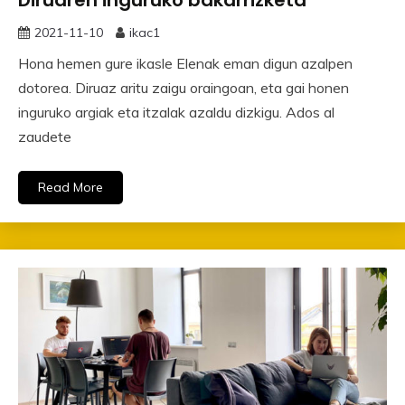
2021-11-10
ikac1
Hona hemen gure ikasle Elenak eman digun azalpen
dotorea. Diruaz aritu zaigu oraingoan, eta gai honen
inguruko argiak eta itzalak azaldu dizkigu. Ados al
zaudete
Read More