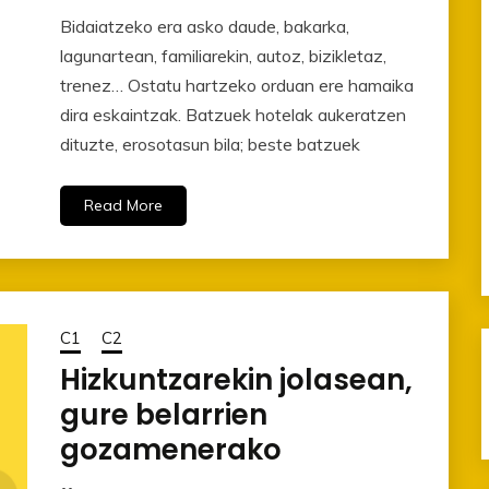
Bidaiatzeko era asko daude, bakarka,
lagunartean, familiarekin, autoz, bizikletaz,
trenez… Ostatu hartzeko orduan ere hamaika
dira eskaintzak. Batzuek hotelak aukeratzen
dituzte, erosotasun bila; beste batzuek
Read More
C1
C2
Hizkuntzarekin jolasean,
gure belarrien
gozamenerako