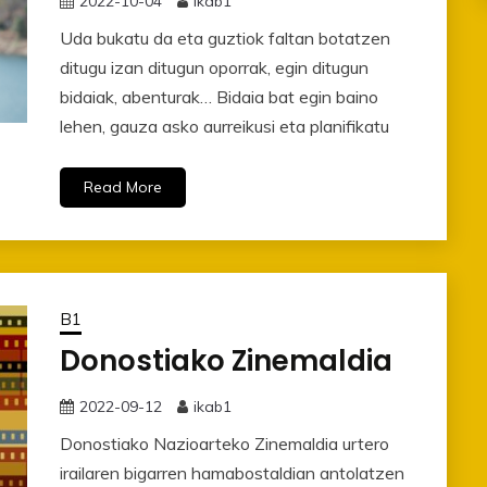
2022-10-04
ikab1
Uda bukatu da eta guztiok faltan botatzen
ditugu izan ditugun oporrak, egin ditugun
bidaiak, abenturak… Bidaia bat egin baino
lehen, gauza asko aurreikusi eta planifikatu
Read More
B1
Donostiako Zinemaldia
2022-09-12
ikab1
Donostiako Nazioarteko Zinemaldia urtero
irailaren bigarren hamabostaldian antolatzen