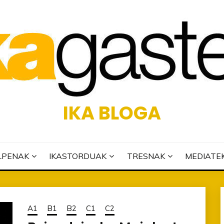
IKA BLOGA
LPENAK
IKASTORDUAK
TRESNAK
MEDIATE
A1
B1
B2
C1
C2