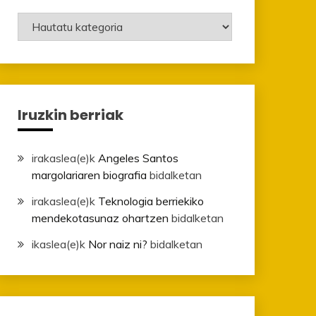
Mailak
Iruzkin berriak
irakaslea
(e)k
Angeles Santos
margolariaren biografia
bidalketan
irakaslea
(e)k
Teknologia berriekiko
mendekotasunaz ohartzen
bidalketan
ikaslea
(e)k
Nor naiz ni?
bidalketan