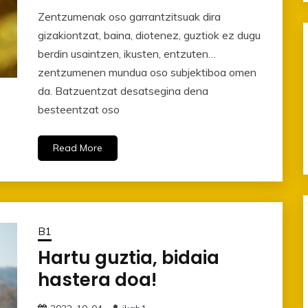
Zentzumenak oso garrantzitsuak dira
gizakiontzat, baina, diotenez, guztiok ez dugu
berdin usaintzen, ikusten, entzuten…
zentzumenen mundua oso subjektiboa omen
da. Batzuentzat desatsegina dena
besteentzat oso
Read More
B1
Hartu guztia, bidaia
hastera doa!