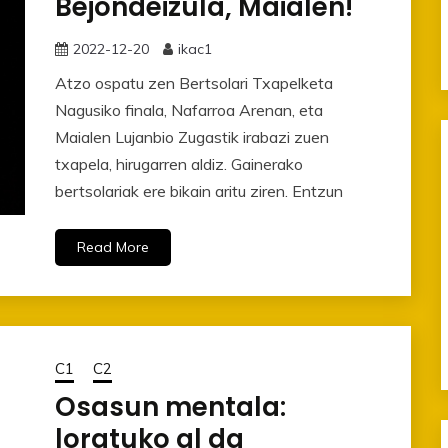
Bejondeizula, Maialen!
2022-12-20
ikac1
Atzo ospatu zen Bertsolari Txapelketa
Nagusiko finala, Nafarroa Arenan, eta
Maialen Lujanbio Zugastik irabazi zuen
txapela, hirugarren aldiz. Gainerako
bertsolariak ere bikain aritu ziren. Entzun
Read More
C1
C2
Osasun mentala:
loratuko al da