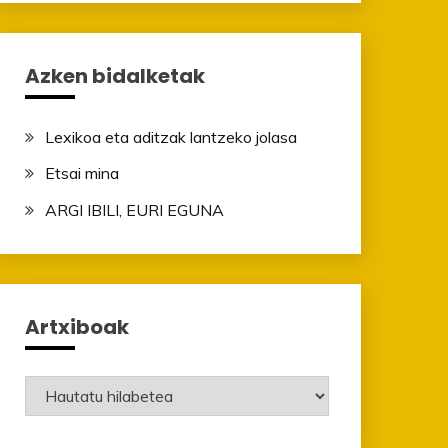
Azken bidalketak
Lexikoa eta aditzak lantzeko jolasa
Etsai mina
ARGI IBILI, EURI EGUNA
Artxiboak
Artxiboak