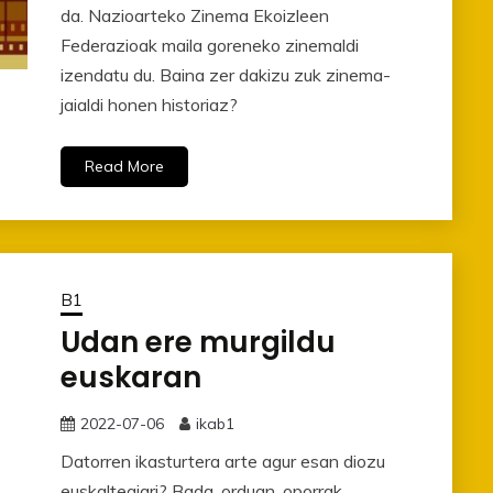
da. Nazioarteko Zinema Ekoizleen
Federazioak maila goreneko zinemaldi
izendatu du. Baina zer dakizu zuk zinema-
jaialdi honen historiaz?
Read More
B1
Udan ere murgildu
euskaran
2022-07-06
ikab1
Datorren ikasturtera arte agur esan diozu
euskaltegiari? Bada, orduan, oporrak