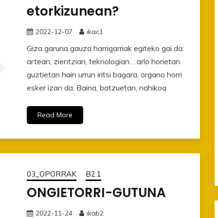
etorkizunean?
2022-12-07
ikac1
Giza garuna gauza harrigarriak egiteko gai da:
artean, zientzian, teknologian… arlo horietan
guztietan hain urrun iritsi bagara, organo horri
esker izan da. Baina, batzuetan, nahikoa
Read More
03_OPORRAK
B2.1
ONGIETORRI-GUTUNA
2022-11-24
ikab2