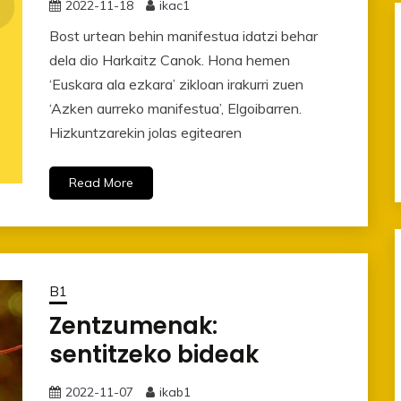
2022-11-18
ikac1
Bost urtean behin manifestua idatzi behar
dela dio Harkaitz Canok. Hona hemen
‘Euskara ala ezkara’ zikloan irakurri zuen
‘Azken aurreko manifestua’, Elgoibarren.
Hizkuntzarekin jolas egitearen
Read More
B1
Zentzumenak:
sentitzeko bideak
2022-11-07
ikab1