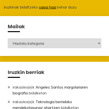
Iruzkinak bidaltzeko
saioa hasi
behar duzu.
Mailak
Mailak
Iruzkin berriak
irakaslea
(e)k
Angeles Santos margolariaren
biografia
bidalketan
irakaslea
(e)k
Teknologia berriekiko
mendekotasunaz ohartzen
bidalketan