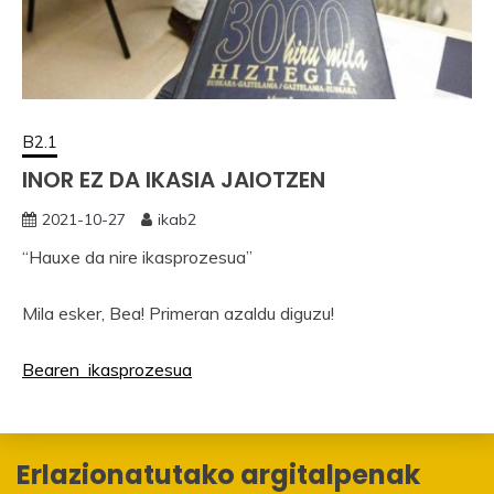
B2.1
INOR EZ DA IKASIA JAIOTZEN
2021-10-27
ikab2
“Hauxe da nire ikasprozesua”
Mila esker, Bea! Primeran azaldu diguzu!
Bearen ikasprozesua
Erlazionatutako argitalpenak