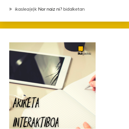
ikaslea
(e)k
Nor naiz ni?
bidalketan