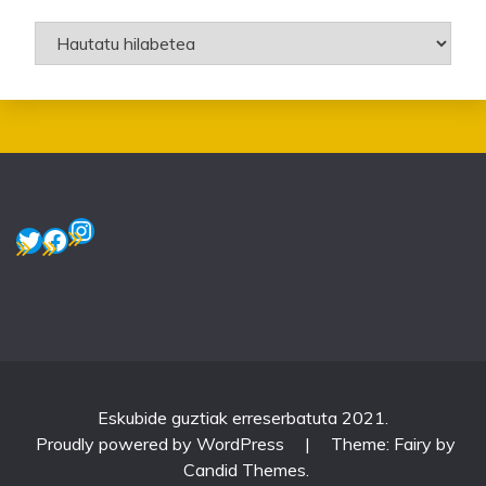
Artxiboak
Instagram
Twitter
Facebook
Eskubide guztiak erreserbatuta 2021.
Proudly powered by WordPress
|
Theme: Fairy by
Candid Themes
.