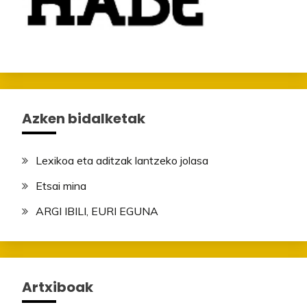
Azken bidalketak
Lexikoa eta aditzak lantzeko jolasa
Etsai mina
ARGI IBILI, EURI EGUNA
Artxiboak