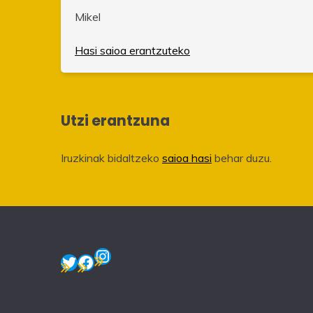
Mikel
Hasi saioa erantzuteko
Utzi erantzuna
Iruzkinak bidaltzeko
saioa hasi
behar duzu.
Instagram
Twitter
Facebook