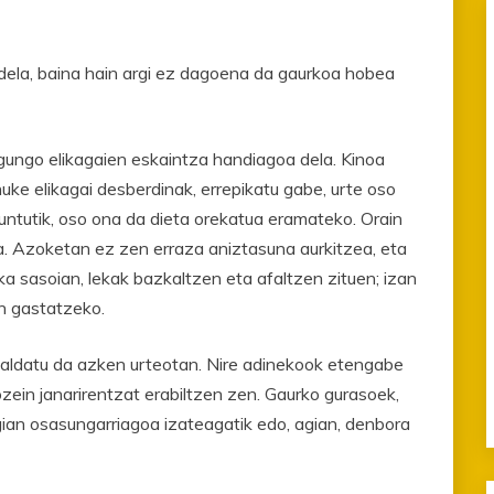
 dela, baina hain argi ez dagoena da gaurkoa hobea
gungo elikagaien eskaintza handiagoa dela. Kinoa
ke elikagai desberdinak, errepikatu gabe, urte oso
untutik, oso ona da dieta orekatua eramateko. Orain
ra. Azoketan ez zen erraza aniztasuna aurkitzea, eta
a sasoian, lekak bazkaltzen eta afaltzen zituen; izan
n gastatzeko.
 aldatu da azken urteotan. Nire adinekook etengabe
edozein janarirentzat erabiltzen zen. Gaurko gurasoek,
agian osasungarriagoa izateagatik edo, agian, denbora