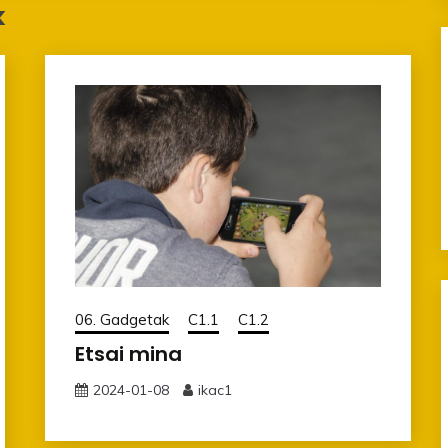
k
06. Gadgetak
C1.1
C1.2
Etsai mina
2024-01-08
ikac1