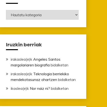
Mailak
Iruzkin berriak
irakaslea
(e)k
Angeles Santos
margolariaren biografia
bidalketan
irakaslea
(e)k
Teknologia berriekiko
mendekotasunaz ohartzen
bidalketan
ikaslea
(e)k
Nor naiz ni?
bidalketan