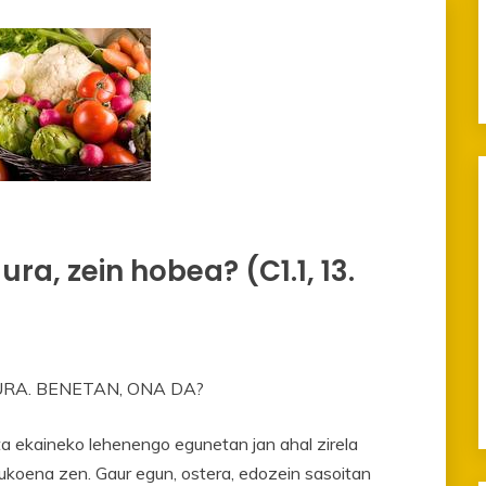
ra, zein hobea? (C1.1, 13.
RA. BENETAN, ONA DA?
ta ekaineko lehenengo egunetan jan ahal zirela
tukoena zen. Gaur egun, ostera, edozein sasoitan