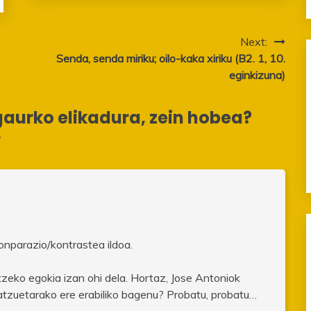
Next:
Senda, senda miriku; oilo-kaka xiriku (B2. 1, 10.
eginkizuna)
gaurko elikadura, zein hobea?
”
konparazio/kontrastea ildoa.
atzeko egokia izan ohi dela. Hortaz, Jose Antoniok
tzuetarako ere erabiliko bagenu? Probatu, probatu…