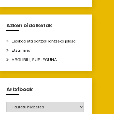
Azken bidalketak
Lexikoa eta aditzak lantzeko jolasa
Etsai mina
ARGI IBILI, EURI EGUNA
Artxiboak
Artxiboak