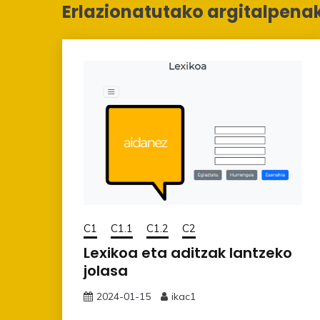
Erlazionatutako argitalpena
C1
C1.1
C1.2
C2
Lexikoa eta aditzak lantzeko
jolasa
2024-01-15
ikac1