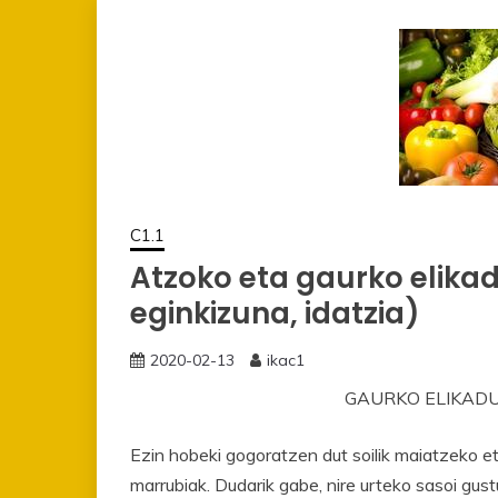
C1.1
Atzoko eta gaurko elikadu
eginkizuna, idatzia)
2020-02-13
ikac1
GAURKO ELIKADU
Ezin hobeki gogoratzen dut soilik maiatzeko e
marrubiak. Dudarik gabe, nire urteko sasoi gus