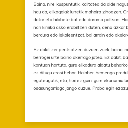
Baina, nire ikuspuntutik, kalitatea da alde nagu
hau da, elikagaiak lurretik mahaira zihoazen. O
dator eta hilabete bat edo darama poltsan. Hori
non kimika asko erabiltzen duten, dena azkar b
berdura edo lekaleentzat, bai arrain edo okelar
Ez dakit zer pentsatzen duzuen zuek, baina, nir
berrogei urte baino okerrago jatea. Ez dakit, 
kontuan hartuta, gure elikadura aldatu behark
ez ditugu erosi behar. Halaber, hemengo produk
egoteagatik, eta, horrez gain, gure ekonomia 
osasungarriago jango duzue. Proba egin ezazu