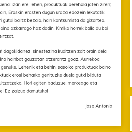
siena; izan ere, lehen, produktuak berehala jaten ziren;
rain, Eroskin erosten dugun uraza edozein lekutatik
 gutxi balitz bezala, hain kontsumista da gizartea,
aino azkarrago haz dadin. Kimika horrek balio du bai
entzat.
i dagokidanez, sinestezina iruditzen zait orain dela
baina hainbat gauzatan atzerantz goaz. Aurrekoa
o genuke. Lehenik eta behin, sasoiko produktuak baino
tuak erosi beharko genituzke duela gutxi bilduta
bultzatzeko. Hori egiten baduzue, merkeago eta
e! Ez zaizue damutuko!
Jose Antonio