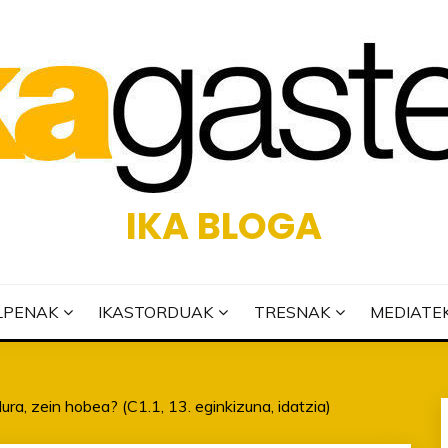
IKA BLOGA
LPENAK
IKASTORDUAK
TRESNAK
MEDIATE
ura, zein hobea? (C1.1, 13. eginkizuna, idatzia)