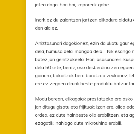
jatea dago: hori bai, zaporerik gabe.
Inork ez du zalantzan jartzen elikadura aldatu
den ala ez.
Aniztasunari dagokionez, ezin da ukatu gaur e
dela, humusa dela, mangoa dela… Nik esango nu
batez jan genitzakeela. Hori, osasunaren ikusp
dela 50 urte, berriz, oso desberdina zen egoe
gainera, bakoitzak bere baratzea zeukanez, lek
ere ez zegoen dirurik beste produktu batzueta
Modu berean, elikagaiak prestatzeko era asko
jan ditugu gisatu eta frijituak: izan ere, olioa 
ordea, ez dute hainbeste olio erabiltzen, eta 
ezagatik, nahiago dute mikrouhina erabili.