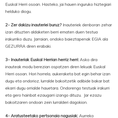
Euskal Herri osoan. Hasteko, jai hauen inguruko hiztegiari
helduko diogu.
2- Zer dakizu inauteriei buruz?
Inauteriek denboran zehar
izan dituzten aldaketen berri ematen duen testua
irakurriko duzu. Jarraian, ondoko baieztapenak EGIA ala
GEZURRA diren erabaki.
3- Inauteriak Euskal Herrian herriz herri:
Asko dira
inauteak modu berezian ospatzen diren lekuak Euskal
Herri osoan. Hori horrela, aukeraketa bat egin behar izan
dugu eta ondorioz, lurralde bakoitzetik adibide bakar bat
ekarri dugu orrialde hauetara. Ondorengo testuak irakurri
eta gero hainbat ezaugarri izango dituzu. Jar ezazu
bakoitzaren ondoan zein lurralderi dagokion.
4- Aratusteetako pertsonaia nagusiak:
Aurreko