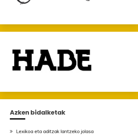
Azken bidalketak
Lexikoa eta aditzak lantzeko jolasa