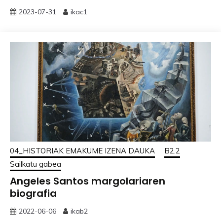
2023-07-31
ikac1
04_HISTORIAK EMAKUME IZENA DAUKA
B2.2
Sailkatu gabea
Angeles Santos margolariaren
biografia
2022-06-06
ikab2