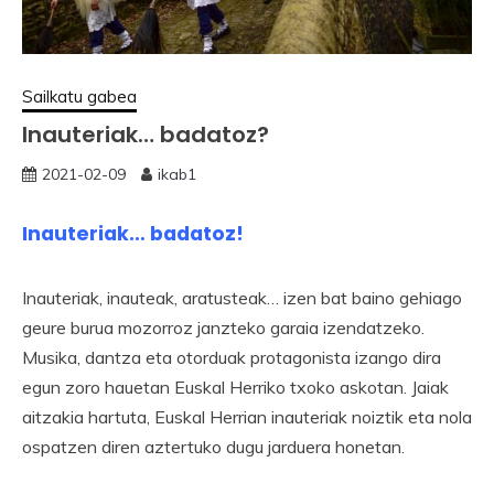
Sailkatu gabea
Inauteriak… badatoz?
2021-02-09
ikab1
Inauteriak… badatoz!
Inauteriak, inauteak, aratusteak… izen bat baino gehiago
geure burua mozorroz janzteko garaia izendatzeko.
Musika, dantza eta otorduak protagonista izango dira
egun zoro hauetan Euskal Herriko txoko askotan. Jaiak
aitzakia hartuta, Euskal Herrian inauteriak noiztik eta nola
ospatzen diren aztertuko dugu jarduera honetan.