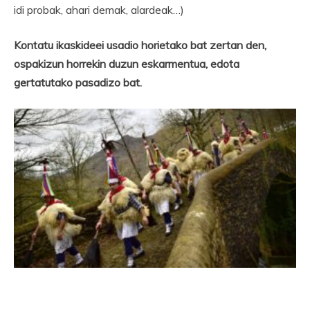
idi probak, ahari demak, alardeak…)
Kontatu ikaskideei usadio horietako bat zertan den,
ospakizun horrekin duzun eskarmentua, edota
gertatutako pasadizo bat.