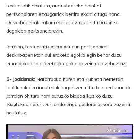
testuetatik abiatuta, aratusteetako hainbat
pertsonaiaren ezaugarriak berriro ekarri ditugu hona.
Deskribapenak irakurri eta lot ezazu testu bakoitza
dagokion pertsonaiarekin.
Jarraian, testuetatik atera ditugun pertsonaien
deskribapenetan aukeraketa egokia egin behar duzu
emandako bi moldeetatik egokiena zein den zehaztuz.
5- Joaldunak:
Nafarroako Ituren eta Zubieta herrietan
Joaldunak dira inauteriak iragartzen dituzten pertsonaiak.
Jarraian ohitura horri buruzko bideoa ikusiko duzu,
Ikusitakoan erantzun ondorengo galderei aukera zuzena
hautatuz.
Bideo
erreproduzigailua