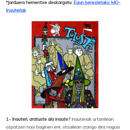
*Jarduera hementxe deskargatu:
Egun berezietako MO-
Inauteriak
1- Inauteri, aratuste ala inaute?
Inauteriak urtarrilean
ospatzen hasi baginen ere, otsailean izango dira nagusi