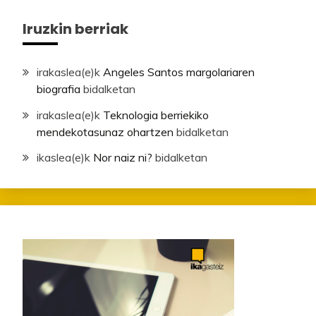
Iruzkin berriak
irakaslea
(e)k
Angeles Santos margolariaren
biografia
bidalketan
irakaslea
(e)k
Teknologia berriekiko
mendekotasunaz ohartzen
bidalketan
ikaslea
(e)k
Nor naiz ni?
bidalketan