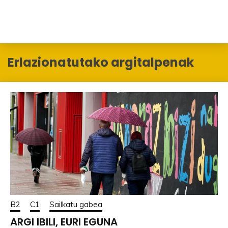
Erlazionatutako argitalpenak
B2
C1
Sailkatu gabea
ARGI IBILI, EURI EGUNA