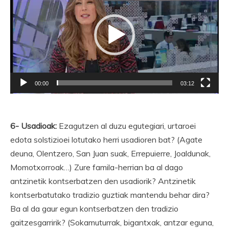
00:00
03:12
6- Usadioak:
Ezagutzen al duzu egutegiari, urtaroei
edota solstizioei lotutako herri usadioren bat? (Agate
deuna, Olentzero, San Juan suak, Errepuierre, Joaldunak,
Momotxorroak…) Zure famila-herrian ba al dago
antzinetik kontserbatzen den usadiorik? Antzinetik
kontserbatutako tradizio guztiak mantendu behar dira?
Ba al da gaur egun kontserbatzen den tradizio
gaitzesgarririk? (Sokamuturrak, bigantxak, antzar eguna,