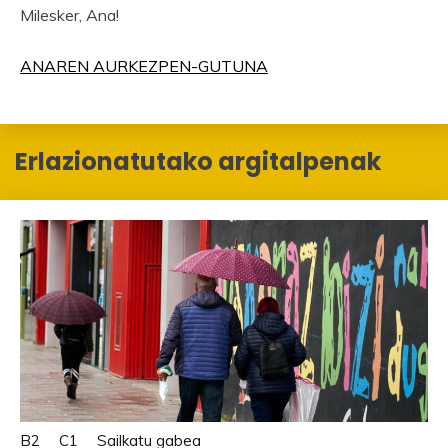
Milesker, Ana!
ANAREN AURKEZPEN-GUTUNA
Erlazionatutako argitalpenak
B2
C1
Sailkatu gabea