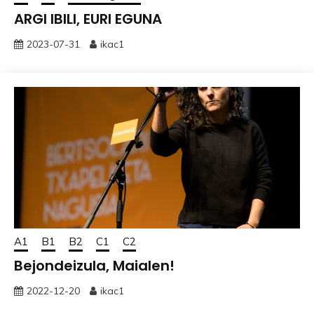
ARGI IBILI, EURI EGUNA
2023-07-31
ikac1
A1
B1
B2
C1
C2
Bejondeizula, Maialen!
2022-12-20
ikac1