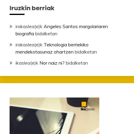
Iruzkin berriak
irakaslea
(e)k
Angeles Santos margolariaren
biografia
bidalketan
irakaslea
(e)k
Teknologia berriekiko
mendekotasunaz ohartzen
bidalketan
ikaslea
(e)k
Nor naiz ni?
bidalketan