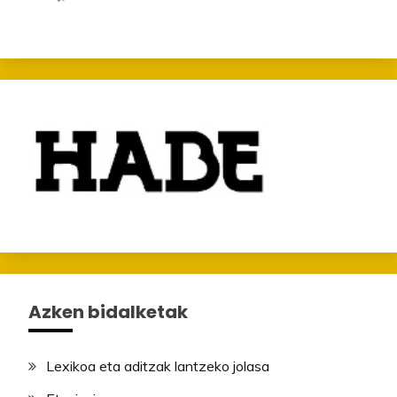
Azken bidalketak
Lexikoa eta aditzak lantzeko jolasa