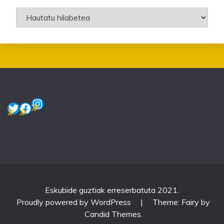
Artxiboak
Instagram
Twitter
Facebook
Eskubide guztiak erreserbatuta 2021.
Proudly powered by WordPress
|
Theme: Fairy by
Candid Themes
.