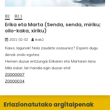
B2
B2.1
Erika eta Marta (Senda, senda, miriku;
oilo-kaka, xiriku)
2021-02-02
ikab2
Kaixo, lagunok! Nola zaudete osasunez? Espero dugu
denok ondo egotea.
Hemen duzue entzungai Erikaren eta Martaren lana.
Mila esker, lan handia egin duzue-eta!
Z0000007
Z0000034
Erlazionatutako argitalpenak