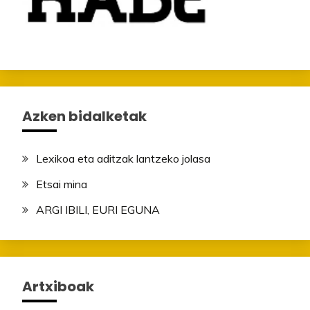
Azken bidalketak
Lexikoa eta aditzak lantzeko jolasa
Etsai mina
ARGI IBILI, EURI EGUNA
Artxiboak