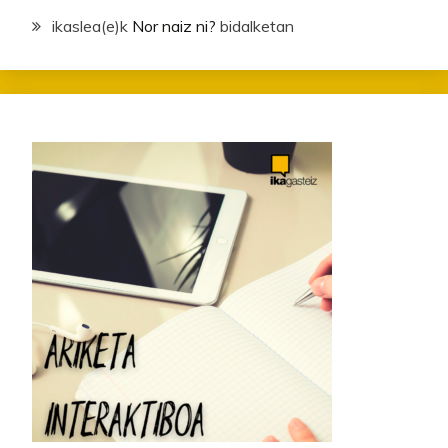
ikaslea
(e)k
Nor naiz ni?
bidalketan