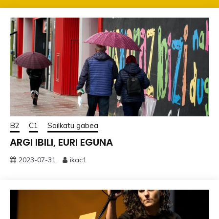
B2
C1
Sailkatu gabea
ARGI IBILI, EURI EGUNA
2023-07-31
ikac1