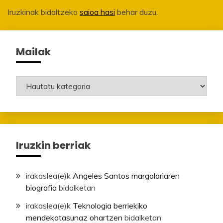
Iruzkinak bidaltzeko
saioa hasi
behar duzu.
Mailak
Mailak
Iruzkin berriak
irakaslea
(e)k
Angeles Santos margolariaren
biografia
bidalketan
irakaslea
(e)k
Teknologia berriekiko
mendekotasunaz ohartzen
bidalketan