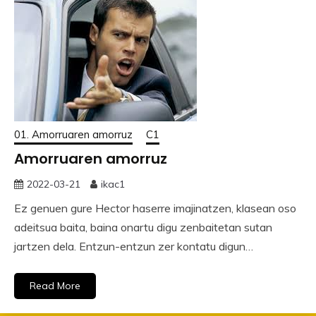
01. Amorruaren amorruz
C1
Amorruaren amorruz
2022-03-21
ikac1
Ez genuen gure Hector haserre imajinatzen, klasean oso
adeitsua baita, baina onartu digu zenbaitetan sutan
jartzen dela. Entzun-entzun zer kontatu digun…
Read More