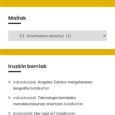
Mailak
Mailak
Iruzkin berriak
irakaslea
(e)k
Angeles Santos margolariaren
biografia
bidalketan
irakaslea
(e)k
Teknologia berriekiko
mendekotasunaz ohartzen
bidalketan
ikaslea
(e)k
Nor naiz ni?
bidalketan