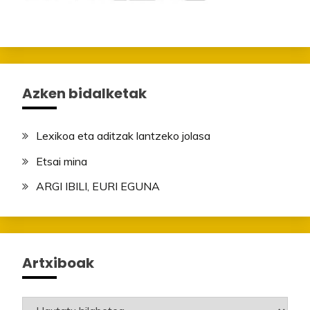
Azken bidalketak
Lexikoa eta aditzak lantzeko jolasa
Etsai mina
ARGI IBILI, EURI EGUNA
Artxiboak
Artxiboak