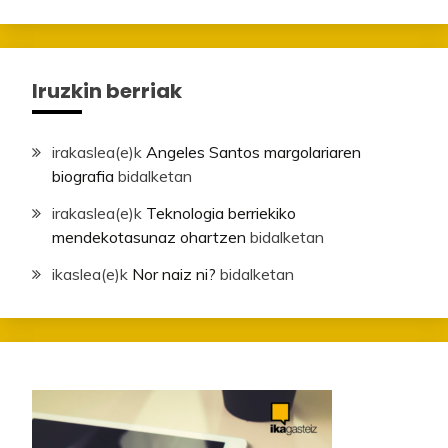
Iruzkin berriak
irakaslea
(e)k
Angeles Santos margolariaren
biografia
bidalketan
irakaslea
(e)k
Teknologia berriekiko
mendekotasunaz ohartzen
bidalketan
ikaslea
(e)k
Nor naiz ni?
bidalketan