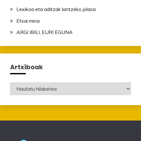
Lexikoa eta aditzak lantzeko jolasa
Etsai mina
ARGI IBILI, EURI EGUNA
Artxiboak
Artxiboak