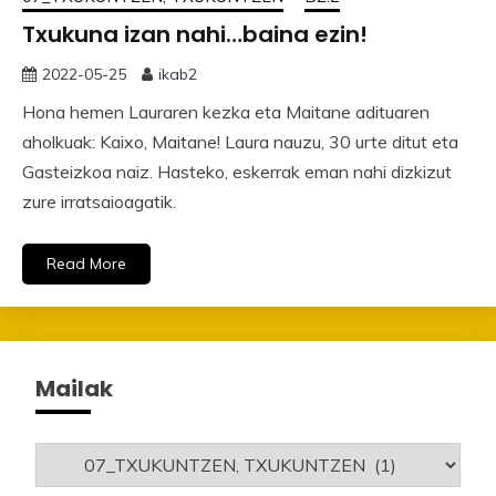
Txukuna izan nahi…baina ezin!
2022-05-25
ikab2
Hona hemen Lauraren kezka eta Maitane adituaren
aholkuak: Kaixo, Maitane! Laura nauzu, 30 urte ditut eta
Gasteizkoa naiz. Hasteko, eskerrak eman nahi dizkizut
zure irratsaioagatik.
Read More
Mailak
Mailak