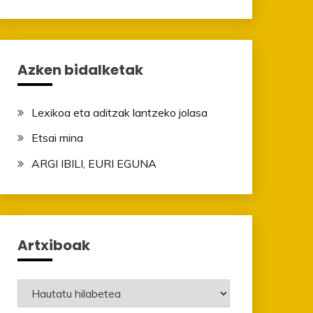
Azken bidalketak
Lexikoa eta aditzak lantzeko jolasa
Etsai mina
ARGI IBILI, EURI EGUNA
Artxiboak
Artxiboak