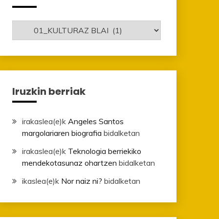
Mailak
Iruzkin berriak
irakaslea
(e)k
Angeles Santos
margolariaren biografia
bidalketan
irakaslea
(e)k
Teknologia berriekiko
mendekotasunaz ohartzen
bidalketan
ikaslea
(e)k
Nor naiz ni?
bidalketan