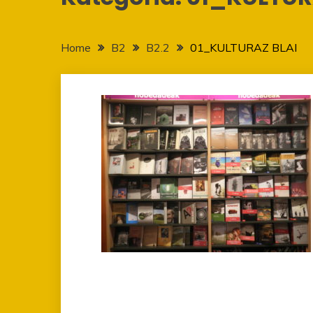
Home
B2
B2.2
01_KULTURAZ BLAI