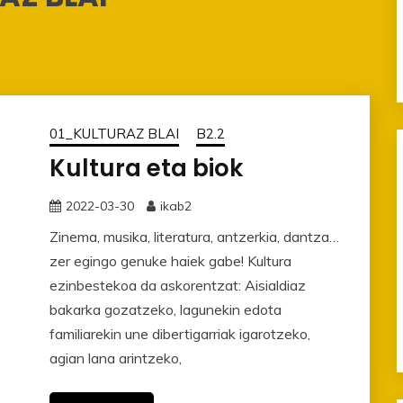
01_KULTURAZ BLAI
B2.2
Kultura eta biok
2022-03-30
ikab2
Zinema, musika, literatura, antzerkia, dantza…
zer egingo genuke haiek gabe! Kultura
ezinbestekoa da askorentzat: Aisialdiaz
bakarka gozatzeko, lagunekin edota
familiarekin une dibertigarriak igarotzeko,
agian lana arintzeko,