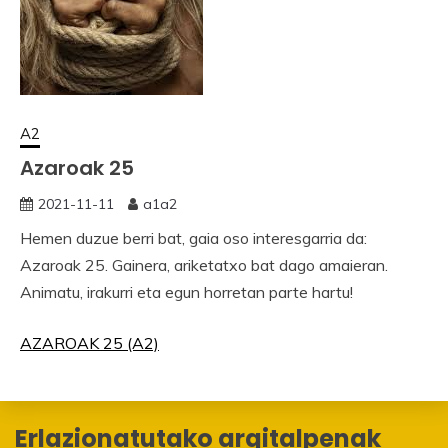
A2
Azaroak 25
2021-11-11
a1a2
Hemen duzue berri bat, gaia oso interesgarria da:
Azaroak 25. Gainera, ariketatxo bat dago amaieran.
Animatu, irakurri eta egun horretan parte hartu!
AZAROAK 25 (A2)
Erlazionatutako argitalpenak