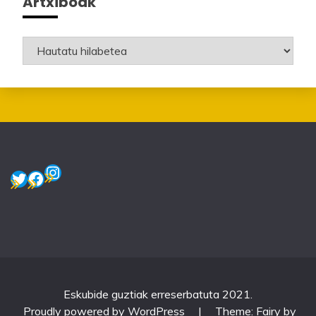
Artxiboak
Artxiboak
Instagram
Twitter
Facebook
Eskubide guztiak erreserbatuta 2021.
Proudly powered by WordPress
|
Theme: Fairy by