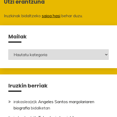
Utzi erantzuna
Iruzkinak bidaltzeko
saioa hasi
behar duzu.
Mailak
Mailak
Iruzkin berriak
irakaslea
(e)k
Angeles Santos margolariaren
biografia
bidalketan