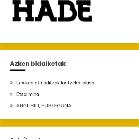
Azken bidalketak
Lexikoa eta aditzak lantzeko jolasa
Etsai mina
ARGI IBILI, EURI EGUNA