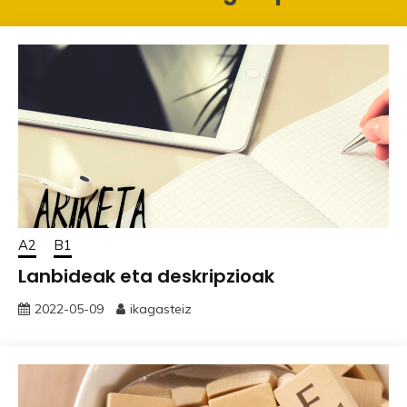
A2
B1
Lanbideak eta deskripzioak
2022-05-09
ikagasteiz