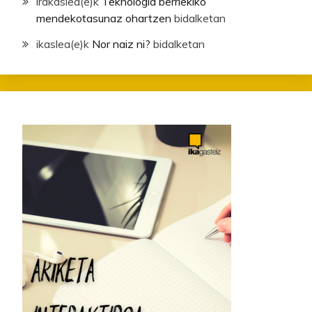
irakaslea
(e)k
Teknologia berriekiko
mendekotasunaz ohartzen
bidalketan
ikaslea
(e)k
Nor naiz ni?
bidalketan