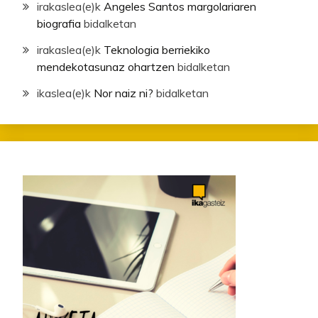
irakaslea
(e)k
Angeles Santos margolariaren
biografia
bidalketan
irakaslea
(e)k
Teknologia berriekiko
mendekotasunaz ohartzen
bidalketan
ikaslea
(e)k
Nor naiz ni?
bidalketan