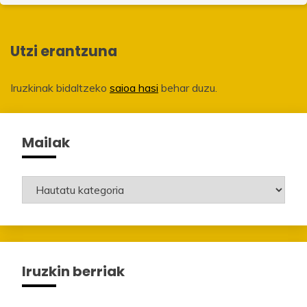
Utzi erantzuna
Iruzkinak bidaltzeko
saioa hasi
behar duzu.
Mailak
Mailak
Iruzkin berriak