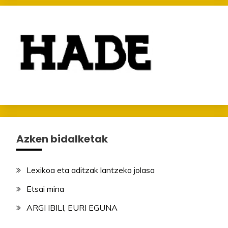
Azken bidalketak
Lexikoa eta aditzak lantzeko jolasa
Etsai mina
ARGI IBILI, EURI EGUNA