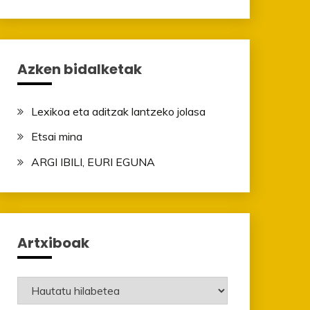
Azken bidalketak
Lexikoa eta aditzak lantzeko jolasa
Etsai mina
ARGI IBILI, EURI EGUNA
Artxiboak
Artxiboak