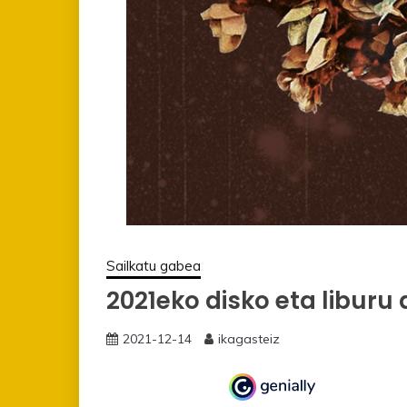
Sailkatu gabea
2021eko disko eta liburu
2021-12-14
ikagasteiz