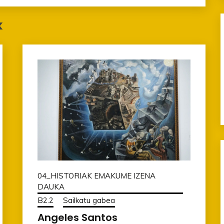
k
04_HISTORIAK EMAKUME IZENA
DAUKA
B2.2
Sailkatu gabea
Angeles Santos