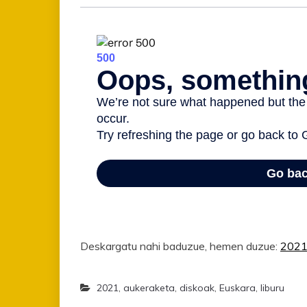
Deskargatu nahi baduzue, hemen duzue:
2021 
2021
,
aukeraketa
,
diskoak
,
Euskara
,
liburu