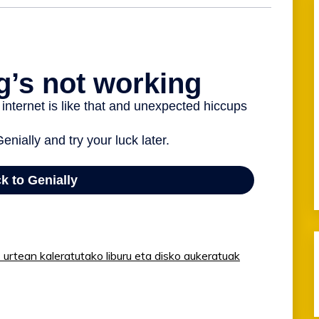
urtean kaleratutako liburu eta disko aukeratuak