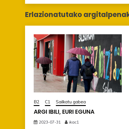
Erlazionatutako argitalpena
B2
C1
Sailkatu gabea
ARGI IBILI, EURI EGUNA
2023-07-31
ikac1