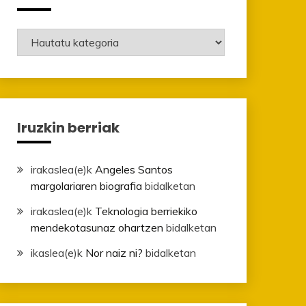
Mailak
Iruzkin berriak
irakaslea
(e)k
Angeles Santos
margolariaren biografia
bidalketan
irakaslea
(e)k
Teknologia berriekiko
mendekotasunaz ohartzen
bidalketan
ikaslea
(e)k
Nor naiz ni?
bidalketan