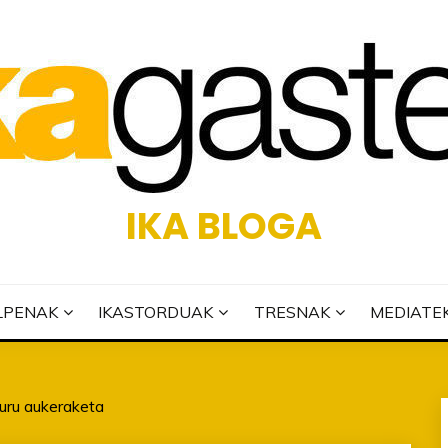
IKA BLOGA
LPENAK
IKASTORDUAK
TRESNAK
MEDIATE
buru aukeraketa