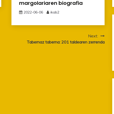
margolariaren biografia
2022-06-06
ikab2
Next:
Tabernaz taberna: 201 taldearen zerrenda