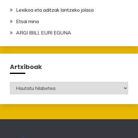
Lexikoa eta aditzak lantzeko jolasa
Etsai mina
ARGI IBILI, EURI EGUNA
Artxiboak
Artxiboak