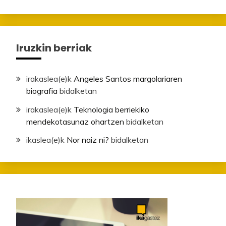
Iruzkin berriak
irakaslea
(e)k
Angeles Santos margolariaren
biografia
bidalketan
irakaslea
(e)k
Teknologia berriekiko
mendekotasunaz ohartzen
bidalketan
ikaslea
(e)k
Nor naiz ni?
bidalketan