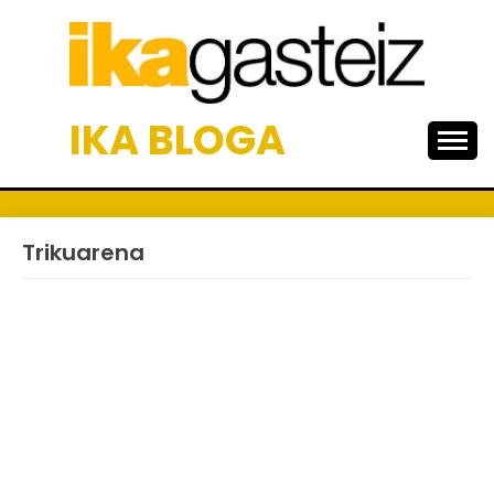
Skip
to
content
IKA BLOGA
Trikuarena