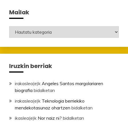
Mailak
Mailak
Iruzkin berriak
irakaslea
(e)k
Angeles Santos margolariaren
biografia
bidalketan
irakaslea
(e)k
Teknologia berriekiko
mendekotasunaz ohartzen
bidalketan
ikaslea
(e)k
Nor naiz ni?
bidalketan