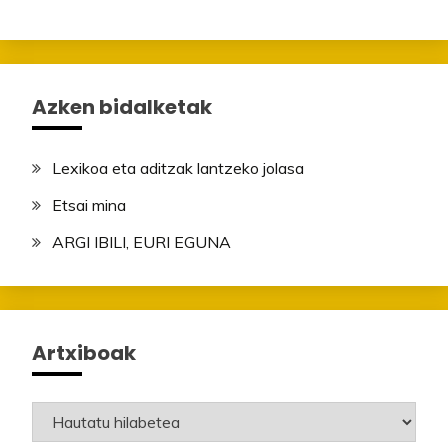
Azken bidalketak
Lexikoa eta aditzak lantzeko jolasa
Etsai mina
ARGI IBILI, EURI EGUNA
Artxiboak
Artxiboak