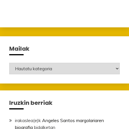
Mailak
Mailak
Iruzkin berriak
irakaslea
(e)k
Angeles Santos margolariaren
biografia
bidalketan