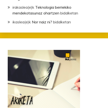
irakaslea
(e)k
Teknologia berriekiko
mendekotasunaz ohartzen
bidalketan
ikaslea
(e)k
Nor naiz ni?
bidalketan