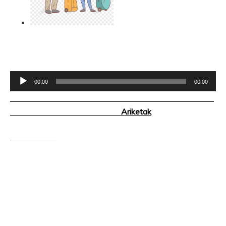
Soinu
00:00
00:00
erreproduzigailua
Ariketak