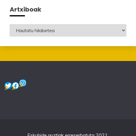
Artxiboak
Artxiboak
Instagram
Twitter
Facebook
Eskubide guztiak erreserbatuta 2021.