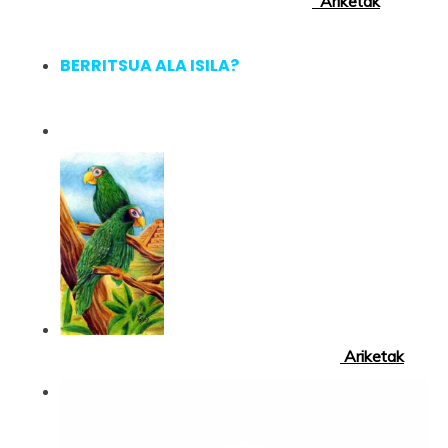
Ariketak
BERRITSUA ALA ISILA?
Ariketak
Bideo
erreproduzigailua