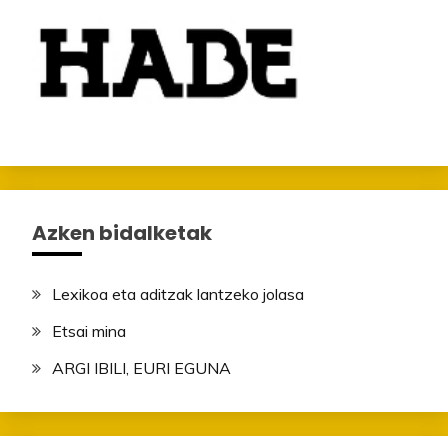
Azken bidalketak
Lexikoa eta aditzak lantzeko jolasa
Etsai mina
ARGI IBILI, EURI EGUNA