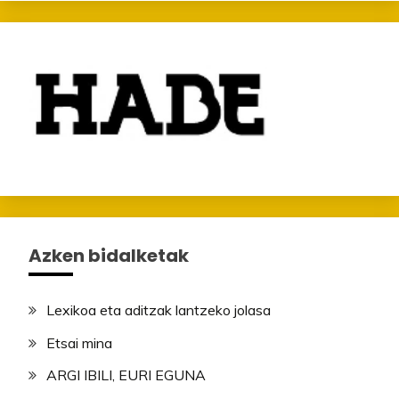
Azken bidalketak
Lexikoa eta aditzak lantzeko jolasa
Etsai mina
ARGI IBILI, EURI EGUNA