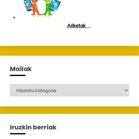
Ariketak
Mailak
Mailak
Iruzkin berriak