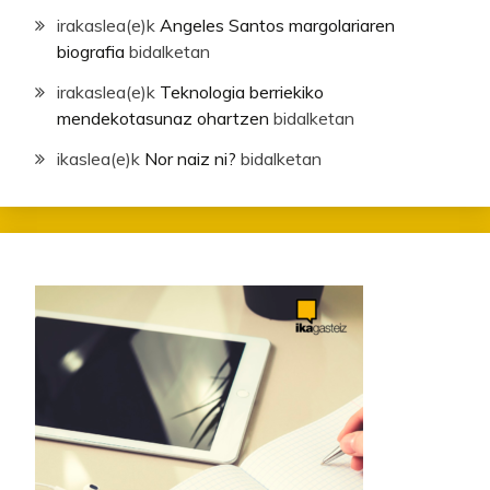
irakaslea
(e)k
Angeles Santos margolariaren
biografia
bidalketan
irakaslea
(e)k
Teknologia berriekiko
mendekotasunaz ohartzen
bidalketan
ikaslea
(e)k
Nor naiz ni?
bidalketan