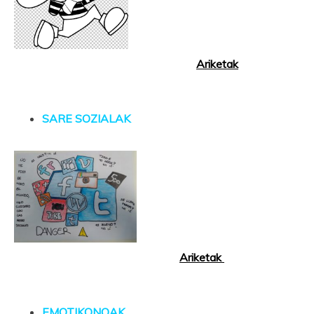
Ariketak
S
ARE SOZIALAK
Ariketak
EMOTIKONOAK