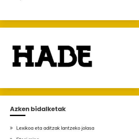
Azken bidalketak
Lexikoa eta aditzak lantzeko jolasa