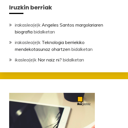
Iruzkin berriak
irakaslea
(e)k
Angeles Santos margolariaren
biografia
bidalketan
irakaslea
(e)k
Teknologia berriekiko
mendekotasunaz ohartzen
bidalketan
ikaslea
(e)k
Nor naiz ni?
bidalketan