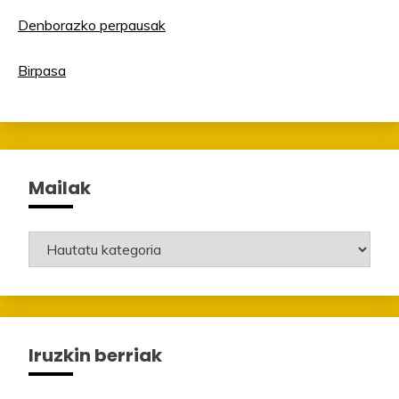
Denborazko perpausak
Birpasa
Mailak
Mailak
Iruzkin berriak