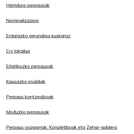
Harridura-perpausak
Nominalizazioa
Erdarazko gerundioa euskaraz
Ere
lokailua
Erlatibozko perpausak
Kausazko esaldiak
Perpaus kontzesiboak
Moduzko perpausak
Perpaus osagarriak: Konpletiboak eta
Zehar-galdera