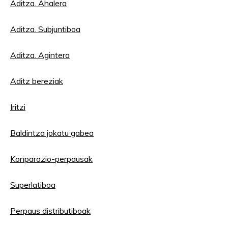
Aditza.
Ahalera
Aditza.
Subjuntiboa
Aditza. Agintera
Aditz bereziak
Iritzi
Baldintza jokatu gabea
Konparazio-perpausak
Superlatiboa
Perpaus distributiboak