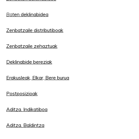
Bat
en deklinabidea
Zenbatzaile distributiboak
Zenbatzaile zehaztuak
Deklinabide bereziak
Erakusleak, E
lkar, Bere burua
Postposizioak
Aditza. Indikatiboa
Aditza. Baldintza