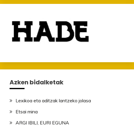
Azken bidalketak
Lexikoa eta aditzak lantzeko jolasa
Etsai mina
ARGI IBILI, EURI EGUNA