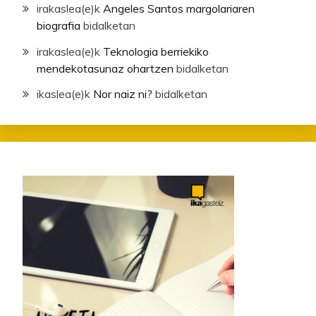
irakaslea
(e)k
Angeles Santos margolariaren
biografia
bidalketan
irakaslea
(e)k
Teknologia berriekiko
mendekotasunaz ohartzen
bidalketan
ikaslea
(e)k
Nor naiz ni?
bidalketan