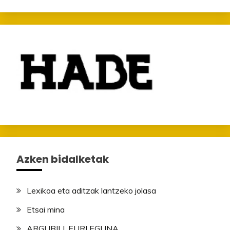
Azken bidalketak
Lexikoa eta aditzak lantzeko jolasa
Etsai mina
ARGI IBILI, EURI EGUNA