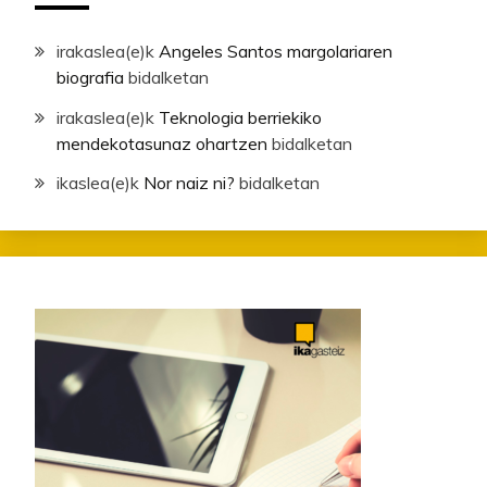
irakaslea
(e)k
Angeles Santos margolariaren
biografia
bidalketan
irakaslea
(e)k
Teknologia berriekiko
mendekotasunaz ohartzen
bidalketan
ikaslea
(e)k
Nor naiz ni?
bidalketan