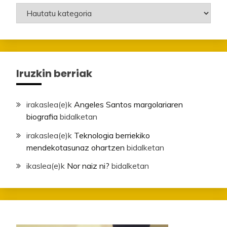
Mailak
Iruzkin berriak
irakaslea
(e)k
Angeles Santos margolariaren
biografia
bidalketan
irakaslea
(e)k
Teknologia berriekiko
mendekotasunaz ohartzen
bidalketan
ikaslea
(e)k
Nor naiz ni?
bidalketan