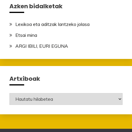
Azken bidalketak
Lexikoa eta aditzak lantzeko jolasa
Etsai mina
ARGI IBILI, EURI EGUNA
Artxiboak
Artxiboak