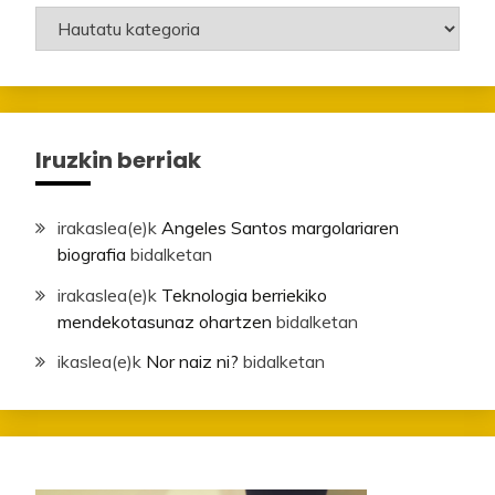
Mailak
Iruzkin berriak
irakaslea
(e)k
Angeles Santos margolariaren
biografia
bidalketan
irakaslea
(e)k
Teknologia berriekiko
mendekotasunaz ohartzen
bidalketan
ikaslea
(e)k
Nor naiz ni?
bidalketan