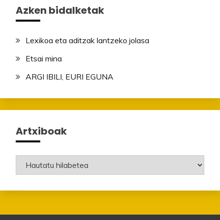
Azken bidalketak
Lexikoa eta aditzak lantzeko jolasa
Etsai mina
ARGI IBILI, EURI EGUNA
Artxiboak
Artxiboak