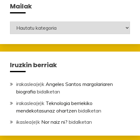
Mailak
Mailak
Iruzkin berriak
irakaslea
(e)k
Angeles Santos margolariaren
biografia
bidalketan
irakaslea
(e)k
Teknologia berriekiko
mendekotasunaz ohartzen
bidalketan
ikaslea
(e)k
Nor naiz ni?
bidalketan