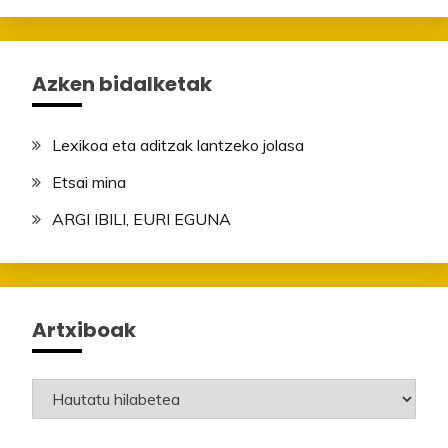
Azken bidalketak
Lexikoa eta aditzak lantzeko jolasa
Etsai mina
ARGI IBILI, EURI EGUNA
Artxiboak
Artxiboak