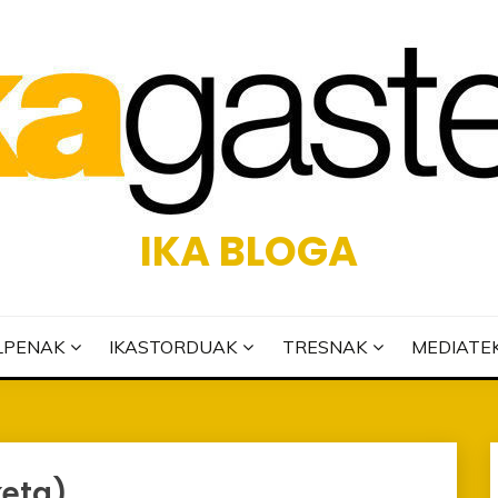
IKA BLOGA
LPENAK
IKASTORDUAK
TRESNAK
MEDIATE
keta)