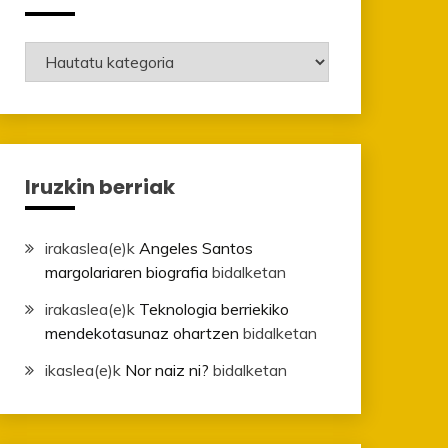
Mailak
Iruzkin berriak
irakaslea
(e)k
Angeles Santos
margolariaren biografia
bidalketan
irakaslea
(e)k
Teknologia berriekiko
mendekotasunaz ohartzen
bidalketan
ikaslea
(e)k
Nor naiz ni?
bidalketan