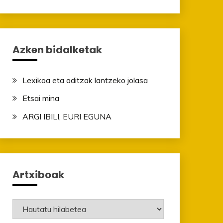
Azken bidalketak
Lexikoa eta aditzak lantzeko jolasa
Etsai mina
ARGI IBILI, EURI EGUNA
Artxiboak
Artxiboak