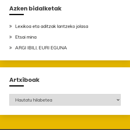
Azken bidalketak
Lexikoa eta aditzak lantzeko jolasa
Etsai mina
ARGI IBILI, EURI EGUNA
Artxiboak
Artxiboak