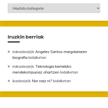
Mailak
Iruzkin berriak
irakaslea
(e)k
Angeles Santos margolariaren
biografia
bidalketan
irakaslea
(e)k
Teknologia berriekiko
mendekotasunaz ohartzen
bidalketan
ikaslea
(e)k
Nor naiz ni?
bidalketan